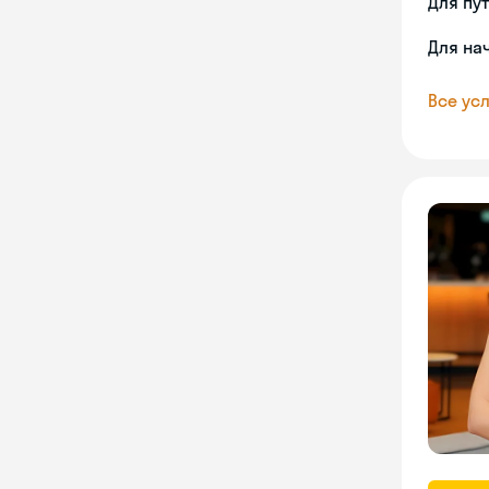
Для пу
Для на
Все усл