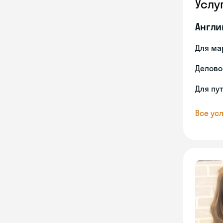
Услу
Англи
Для ма
Делово
Для пу
Все усл