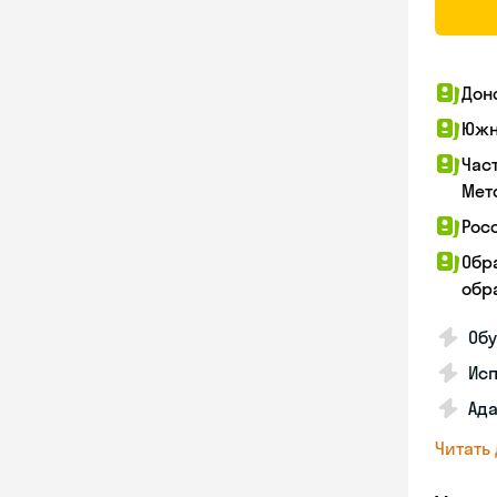
Дон
Южн
Час
Мет
Рос
Обр
обра
Обу
Ис
Ада
Читать