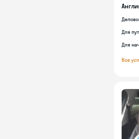
Англи
Делово
Для пу
Для на
Все усл