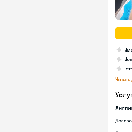
Име
Ис
Гот
Читать
Услу
Англи
Делово