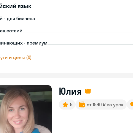
йский язык
й - для бизнеса
тешествий
чинающих - премиум
уги и цены (4)
Юлия
5
от 1590 ₽ за урок