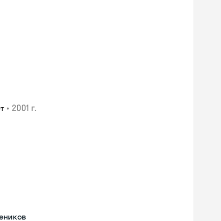
•
2001 г.
т
Skyeng Chat
чеников
online