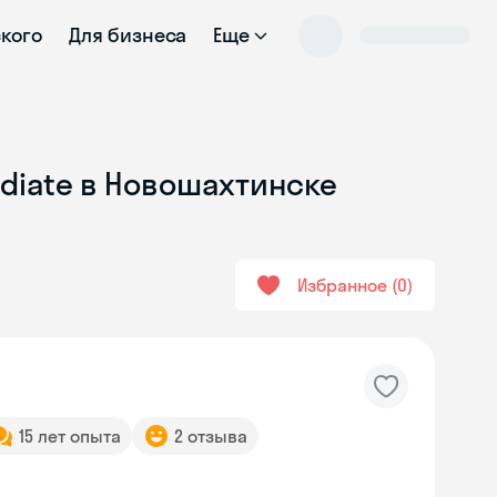
ского
Для бизнеса
Еще
ediate в Новошахтинске
Избранное
0
15 лет опыта
2 отзыва