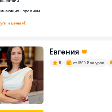
тешествий
чинающих - премиум
уги и цены (4)
Евгения
5
от 1590 ₽ за урок