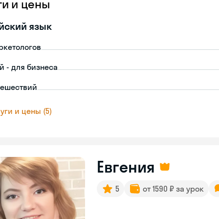
ги и цены
йский язык
ркетологов
й - для бизнеса
тешествий
уги и цены (5)
Евгения
5
от 1590 ₽ за урок