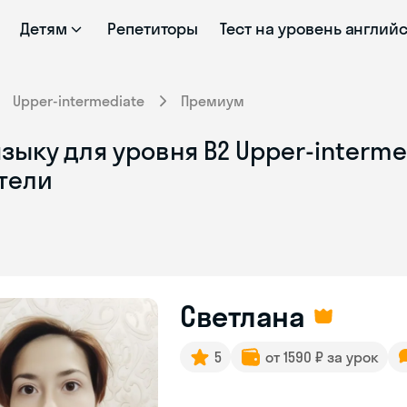
Детям
Репетиторы
Тест на уровень англий
Upper-intermediate
Премиум
зыку для уровня B2 Upper-interm
тели
Светлана
5
от 1590 ₽ за урок