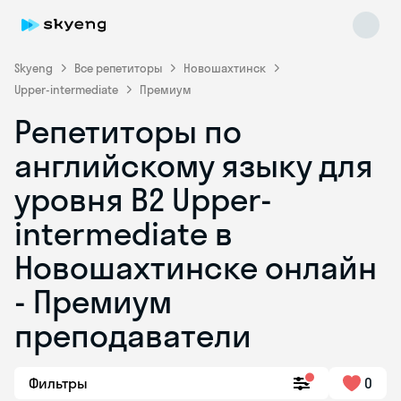
Skyeng
Все репетиторы
Новошахтинск
Upper-intermediate
Премиум
Репетиторы по
английскому языку для
уровня B2 Upper-
intermediate в
Skyeng Chat
online
Новошахтинске онлайн
- Премиум
преподаватели
Фильтры
0