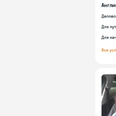
Англи
Делово
Для пу
Для на
Все усл