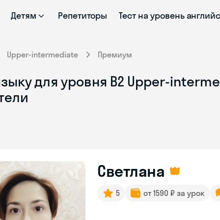
Детям
Репетиторы
Тест на уровень англий
Upper-intermediate
Премиум
зыку для уровня B2 Upper-interm
тели
Светлана
5
от 1590 ₽ за урок