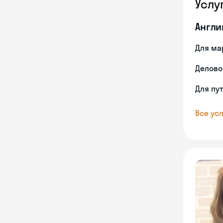
Услу
Англи
Для ма
Делово
Для пу
Все усл