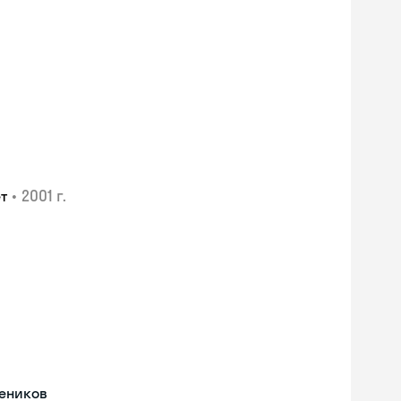
•
2001 г.
т
Skyeng Chat
чеников
online