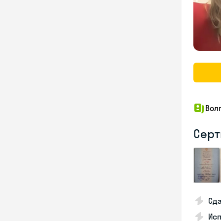
Вол
Серт
Сда
Исп