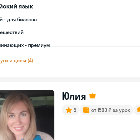
йский язык
й - для бизнеса
тешествий
чинающих - премиум
уги и цены (4)
Юлия
5
от 1590 ₽ за урок