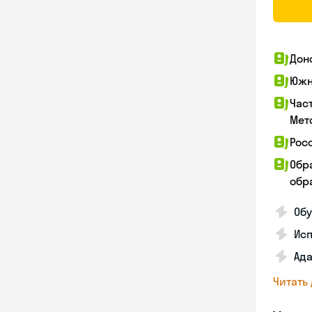
Дон
Южн
Час
Мет
Рос
Обр
обра
Обу
Ис
Ада
Читать