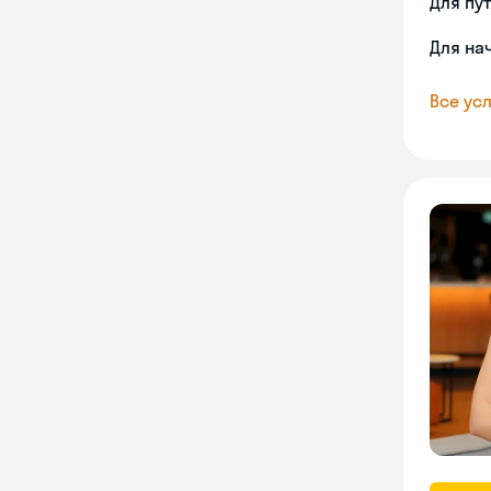
Для пу
Для на
Все усл