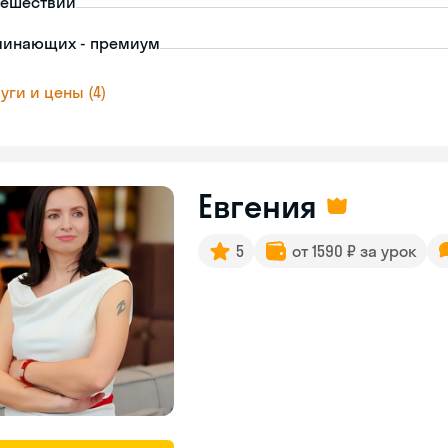
тешествий
чинающих - премиум
уги и цены (4)
Евгения
5
от 1590 ₽ за урок