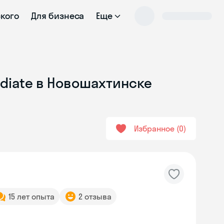
ского
Для бизнеса
Еще
ediate в Новошахтинске
Избранное
0
15 лет опыта
2 отзыва