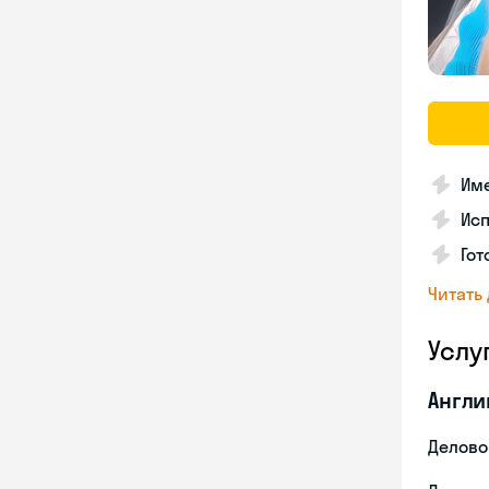
Име
Ис
Гот
Читать
Услу
Англи
Делово