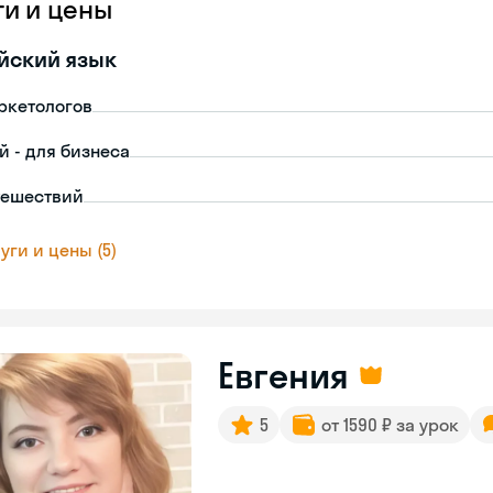
ги и цены
йский язык
ркетологов
й - для бизнеса
тешествий
уги и цены (5)
Евгения
5
от 1590 ₽ за урок