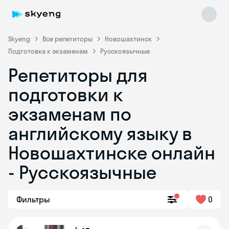
Skyeng
Все репетиторы
Новошахтинск
Подготовка к экзаменам
Русскоязычные
Репетиторы для
подготовки к
экзаменам по
английскому языку в
Skyeng Chat
online
Новошахтинске онлайн
- Русскоязычные
Фильтры
0