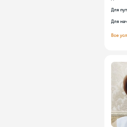
Для пу
Для на
Все усл