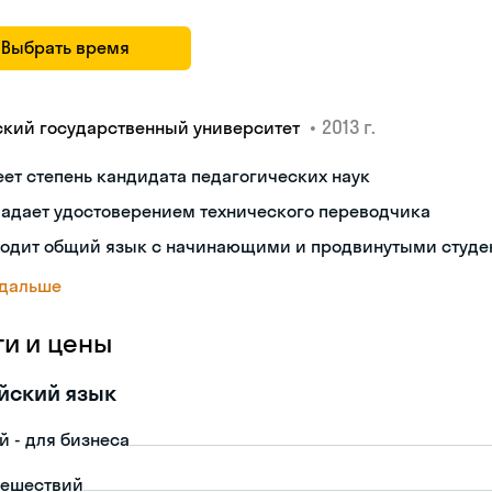
Выбрать время
•
2013 г.
ский государственный университет
ет степень кандидата педагогических наук
ладает удостоверением технического переводчика
ходит общий язык с начинающими и продвинутыми студе
 дальше
ги и цены
йский язык
й - для бизнеса
тешествий