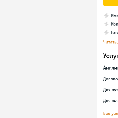
Име
Ис
Гот
Читать
Услу
Англи
Делово
Для пу
Для на
Все усл