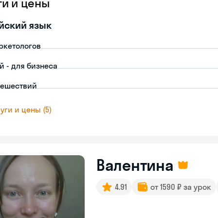
ги и цены
йский язык
ркетологов
й - для бизнеса
тешествий
уги и цены (5)
Валентина
4.91
от 1590 ₽ за урок