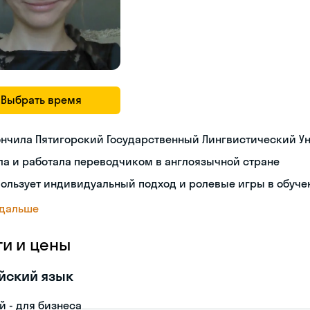
Выбрать время
ончила Пятигорский Государственный Лингвистический У
а и работала переводчиком в англоязычной стране
ользует индивидуальный подход и ролевые игры в обуче
 дальше
ги и цены
йский язык
й - для бизнеса