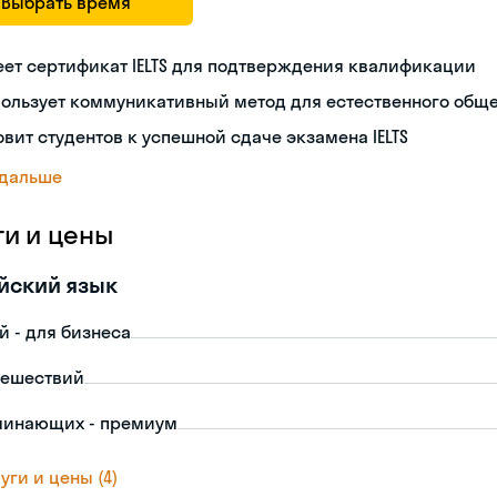
Выбрать время
ет сертификат IELTS для подтверждения квалификации
пользует коммуникативный метод для естественного общ
овит студентов к успешной сдаче экзамена IELTS
 дальше
ги и цены
йский язык
й - для бизнеса
тешествий
чинающих - премиум
уги и цены (4)