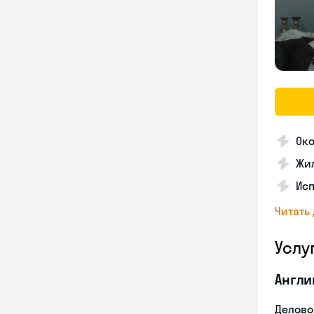
Ок
Жил
Исп
Читать
Услу
Англи
Делово