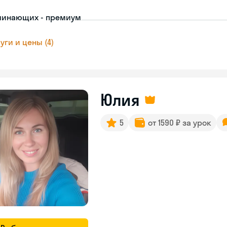
чинающих - премиум
уги и цены (4)
Юлия
5
от 1590 ₽ за урок