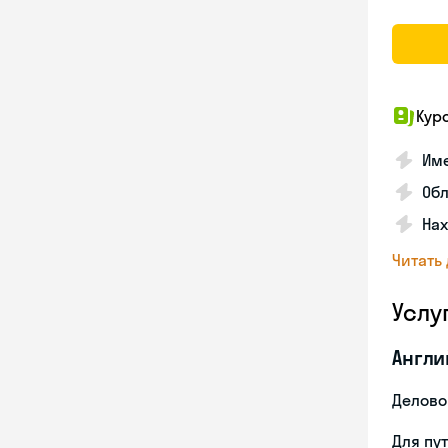
Кур
Име
Об
На
Читать
Услу
Англи
Делово
Для пу