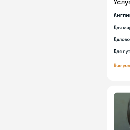
Услу
Англи
Для ма
Делово
Для пу
Все усл