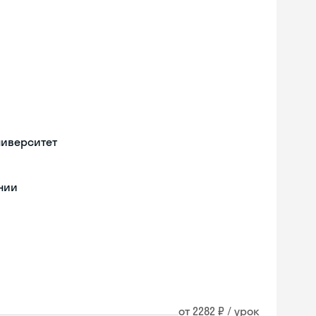
ниверситет
нии
от 2282 ₽ / урок