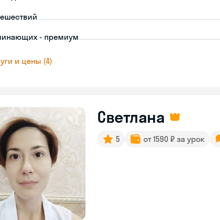
тешествий
чинающих - премиум
уги и цены (4)
Светлана
5
от 1590 ₽ за урок