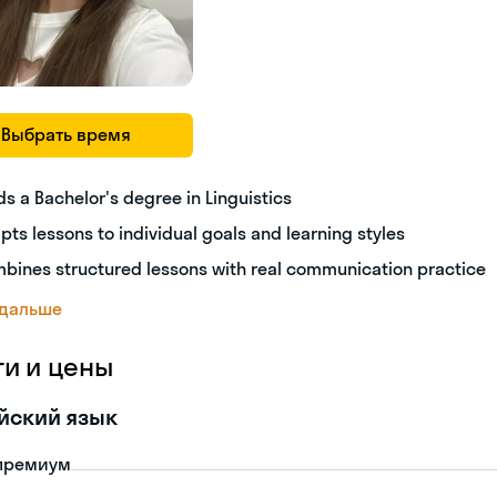
Выбрать время
ds a Bachelor's degree in Linguistics
pts lessons to individual goals and learning styles
bines structured lessons with real communication practice
 дальше
ги и цены
йский язык
премиум