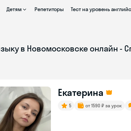
Детям
Репетиторы
Тест на уровень англий
языку в Новомосковске онлайн - 
Екатерина
5
от 1590 ₽ за урок