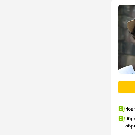
Нов
Обр
обра