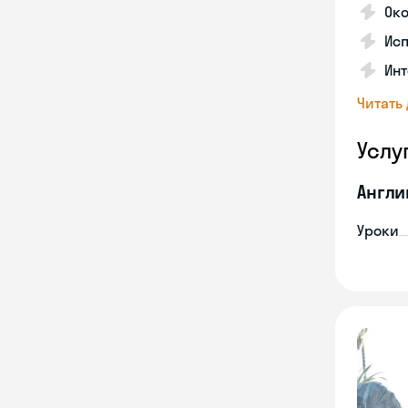
Око
Исп
Инт
Читать
Услу
Англи
Уроки