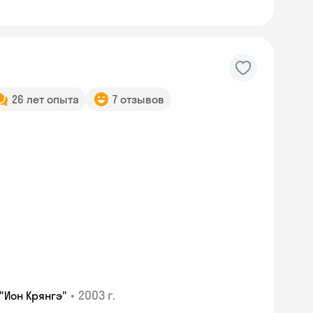
26 лет опыта
7 отзывов
•
2003 г.
"Ион Крянгэ"