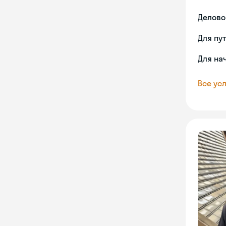
Делово
Для пу
Для на
Все усл