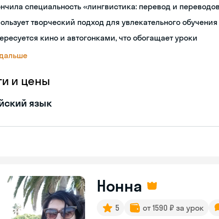
нчила специальность «лингвистика: перевод и переводо
ользует творческий подход для увлекательного обучения
ересуется кино и автогонками, что обогащает уроки
 дальше
ги и цены
йский язык
Нонна
5
от 1590 ₽ за урок