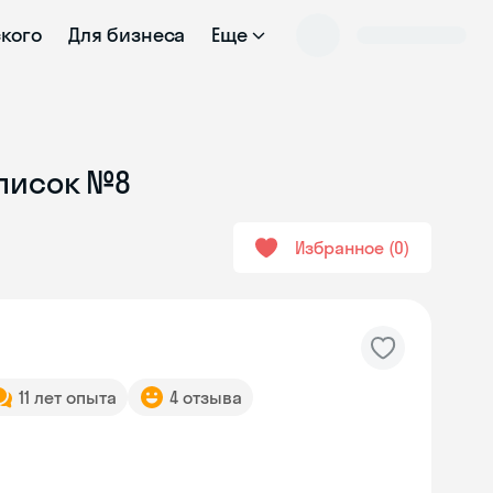
ского
Для бизнеса
Еще
Список №8
Избранное
0
11 лет опыта
4 отзыва