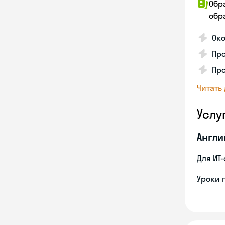
Обр
обра
Око
Про
Пр
Читать
Услу
Англи
Для ИТ
Уроки 