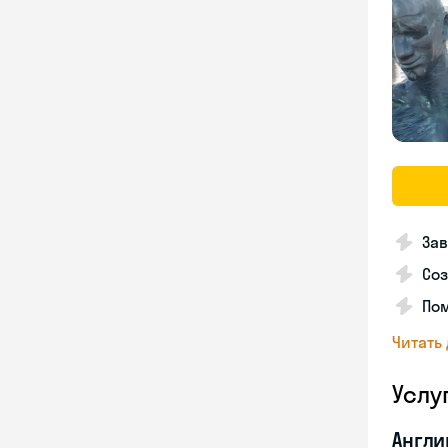
Зав
Соз
Пом
Читать
Услу
Англи