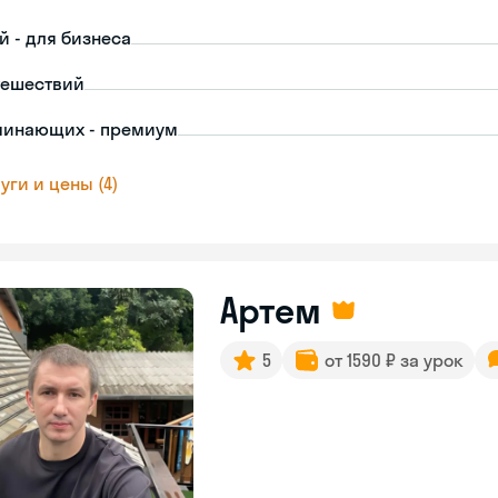
й - для бизнеса
тешествий
чинающих - премиум
уги и цены (4)
Артем
5
от 1590 ₽ за урок