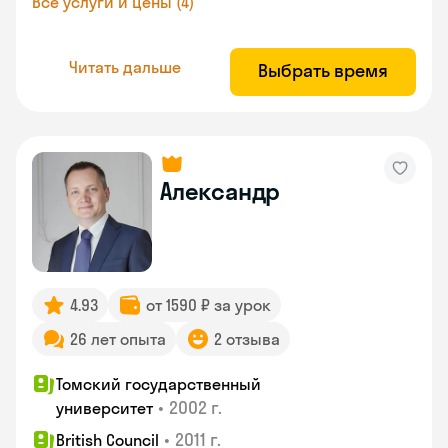
Все услуги и цены (4)
Читать дальше
Выбрать время
Александр
4.93
от 1590 ₽ за урок
26 лет опыта
2 отзыва
Томский государственный
•
2002 г.
университет
•
2011 г.
British Council