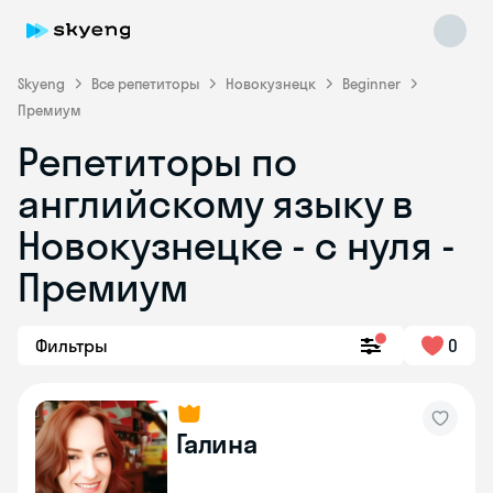
Skyeng
Все репетиторы
Новокузнецк
Beginner
Премиум
Репетиторы по
английскому языку в
Новокузнецке - с нуля -
Премиум
Skyeng Chat
online
Фильтры
0
Галина