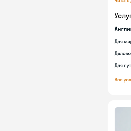
Читать
Услу
Англи
Для ма
Делово
Для пу
Все усл