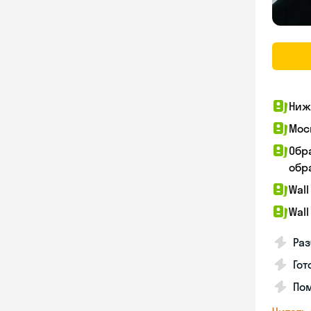
Ниж
Мос
Обр
обра
Wall
Wall
Раз
Гот
По