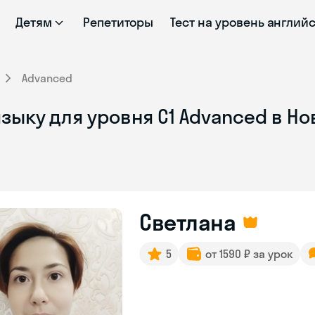
Детям
Репетиторы
Тест на уровень англий
Advanced
зыку для уровня C1 Advanced в Н
Светлана
5
от 1590 ₽ за урок