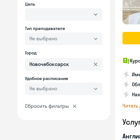
Цель
Тип преподавателя
Не выбрано
Город
Кур
Име
Удобное расписание
Об
Не выбрано
На
Читать
Сбросить фильтры
Услу
Англи