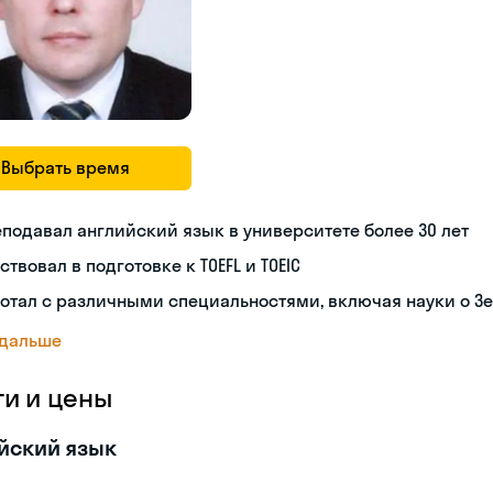
Выбрать время
подавал английский язык в университете более 30 лет
ствовал в подготовке к TOEFL и TOEIC
отал с различными специальностями, включая науки о З
 дальше
ги и цены
йский язык