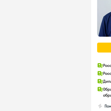
Рос
Рос
Дип
Обр
обра
Пон