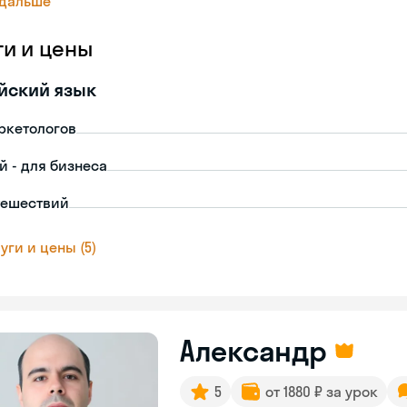
 дальше
ги и цены
йский язык
ркетологов
й - для бизнеса
тешествий
уги и цены (5)
Александр
5
от 1880 ₽ за урок