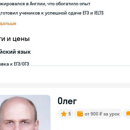
жировался в Англии, что обогатило опыт
готовил учеников к успешной сдаче ЕГЭ и IELTS
 дальше
ги и цены
йский язык
вка к ЕГЭ/ОГЭ
Олег
5
от 900 ₽ за урок