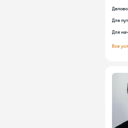
Делово
Для пу
Для на
Все усл