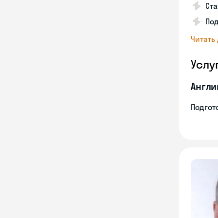
Ста
Под
Читать
Услу
Англи
Подгото