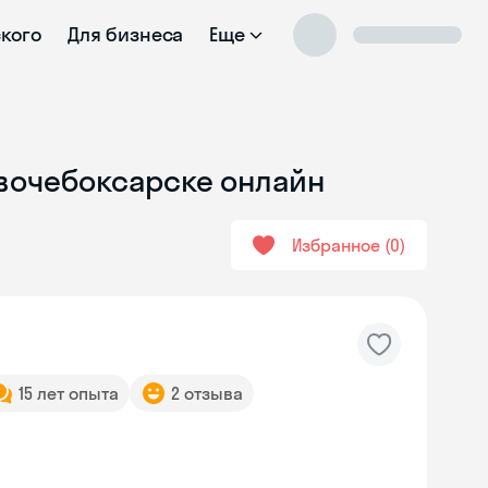
ского
Для бизнеса
Еще
овочебоксарске онлайн
Избранное
0
15 лет опыта
2 отзыва