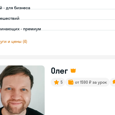
й - для бизнеса
тешествий
чинающих - премиум
уги и цены (4)
Олег
5
от 1590 ₽ за урок