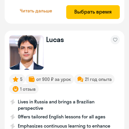
Читать дальше
Выбрать время
Lucas
5
от 900 ₽ за урок
21 год опыта
1 отзыв
Lives in Russia and brings a Brazilian
perspective
Offers tailored English lessons for all ages
Emphasizes continuous learning to enhance