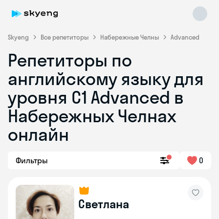
Skyeng
Все репетиторы
Набережные Челны
Advanced
Репетиторы по
английскому языку для
уровня C1 Advanced в
Набережных Челнах
онлайн
Skyeng Chat
online
Фильтры
0
Светлана