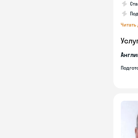
Ста
Под
Читать
Услу
Англи
Подгото