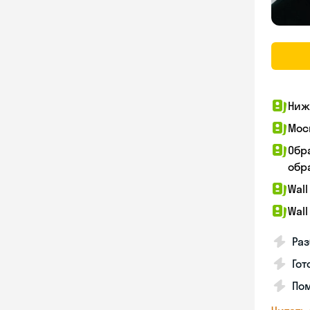
Ниж
Мос
Обр
обра
Wall
Wall
Раз
Гот
По