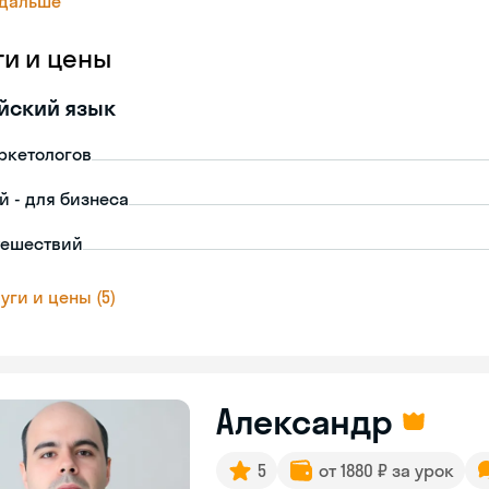
 дальше
ги и цены
йский язык
ркетологов
й - для бизнеса
тешествий
уги и цены (5)
Александр
5
от 1880 ₽ за урок