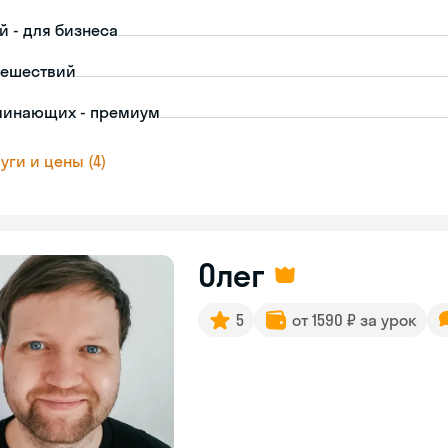
й - для бизнеса
тешествий
чинающих - премиум
уги и цены (4)
Олег
5
от 1590 ₽ за урок