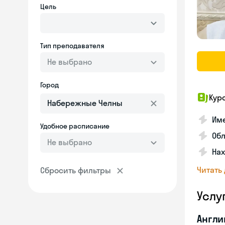
Цель
Тип преподавателя
Не выбрано
Город
Кур
Име
Удобное расписание
Об
Не выбрано
На
Читать
Сбросить фильтры
Услу
Англи