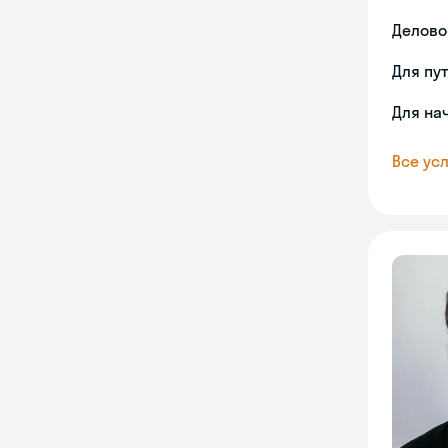
Делово
Для пу
Для на
Все усл