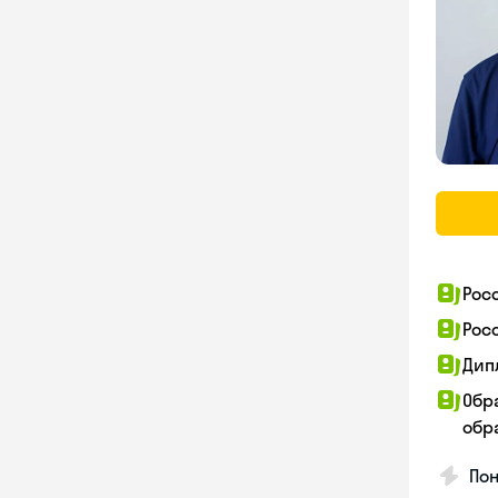
Рос
Рос
Дип
Обр
обра
Пон