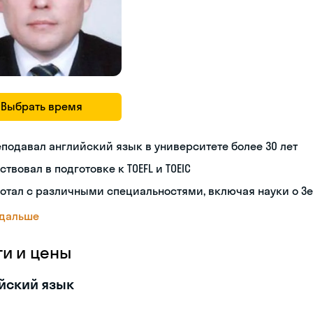
Выбрать время
подавал английский язык в университете более 30 лет
ствовал в подготовке к TOEFL и TOEIC
отал с различными специальностями, включая науки о З
 дальше
ги и цены
йский язык