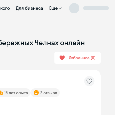
ского
Для бизнеса
Еще
абережных Челнах онлайн
Избранное
0
15 лет опыта
2 отзыва