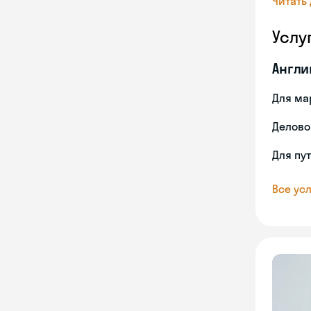
Читать
Услу
Англи
Для ма
Делово
Для пу
Все усл