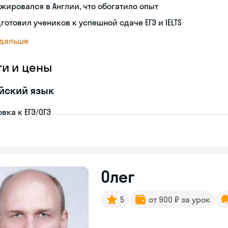
жировался в Англии, что обогатило опыт
готовил учеников к успешной сдаче ЕГЭ и IELTS
 дальше
ги и цены
йский язык
вка к ЕГЭ/ОГЭ
Олег
5
от 900 ₽ за урок