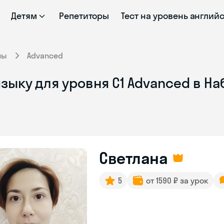
Детям
Репетиторы
Тест на уровень англий
ны
Advanced
зыку для уровня C1 Advanced в Н
Светлана
5
от 1590 ₽ за урок