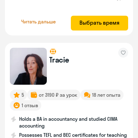
Читать дальше
Выбрать время
Tracie
5
от 3190 ₽ за урок
18 лет опыта
1 отзыв
Holds a BA in accountancy and studied CIMA
accounting
Possesses TEFL and BEC certificates for teaching