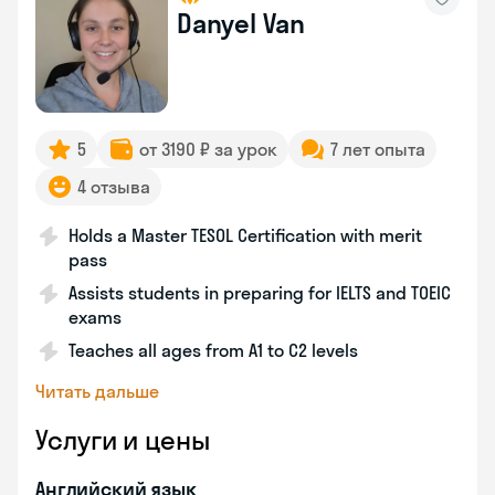
Danyel Van
5
от 3190 ₽ за урок
7 лет опыта
4 отзыва
Holds a Master TESOL Certification with merit
pass
Assists students in preparing for IELTS and TOEIC
exams
Teaches all ages from A1 to C2 levels
Читать дальше
Услуги и цены
Английский язык