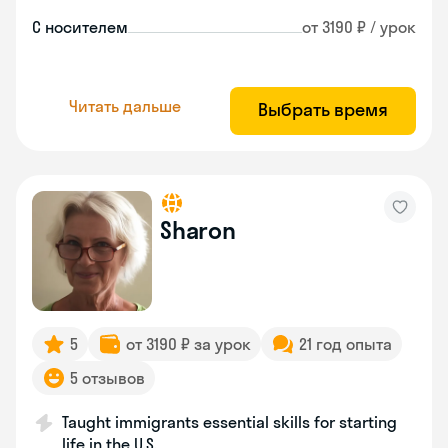
С носителем
от 3190 ₽ / урок
Читать дальше
Выбрать время
Sharon
5
от 3190 ₽ за урок
21 год опыта
5 отзывов
Taught immigrants essential skills for starting
life in the U.S.