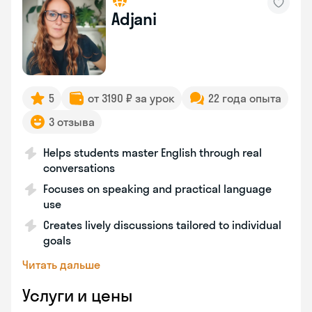
Adjani
5
от 3190 ₽ за урок
22 года опыта
3 отзыва
Helps students master English through real
conversations
Focuses on speaking and practical language
use
Creates lively discussions tailored to individual
goals
Читать дальше
Услуги и цены