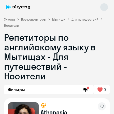
Skyeng
Все репетиторы
Мытищи
Для путешествий
Носители
Репетиторы по
английскому языку в
Мытищах - Для
путешествий -
Skyeng Chat
online
Носители
Фильтры
0
Athanasia