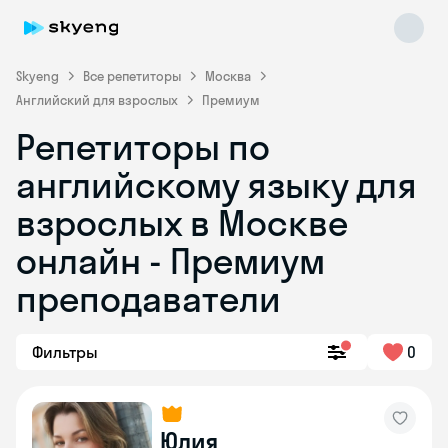
Skyeng
Все репетиторы
Москва
Английский для взрослых
Премиум
Репетиторы по
английскому языку для
взрослых в Москве
онлайн - Премиум
Skyeng Chat
online
преподаватели
Фильтры
0
Юлия