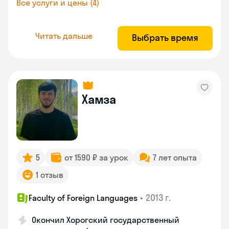
Все услуги и цены (4)
Читать дальше
Выбрать время
Хамза
5
от 1590 ₽ за урок
7 лет опыта
1 отзыв
•
2013 г.
Faculty of Foreign Languages
Окончил Хорогский государственный