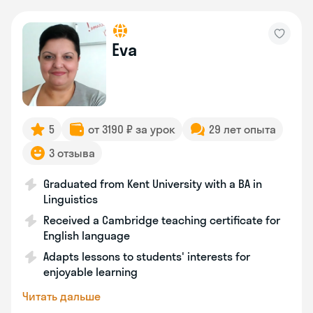
Eva
5
от 3190 ₽ за урок
29 лет опыта
3 отзыва
Graduated from Kent University with a BA in
Linguistics
Received a Cambridge teaching certificate for
English language
Adapts lessons to students' interests for
enjoyable learning
Читать дальше