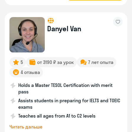
Danyel Van
5
от 3190 ₽ за урок
7 лет опыта
4 отзыва
Holds a Master TESOL Certification with merit
pass
Assists students in preparing for IELTS and TOEIC
exams
Teaches all ages from A1 to C2 levels
Читать дальше