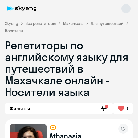
Skyeng
Все репетиторы
Махачкала
Для путешествий
Носители
Репетиторы по
английскому языку для
путешествий в
Махачкале онлайн -
Skyeng Chat
online
Носители языка
Фильтры
0
Athanasia