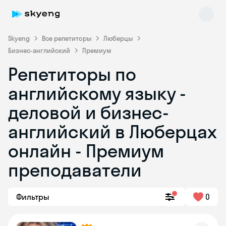
Skyeng
Все репетиторы
Люберцы
Бизнес-английский
Премиум
Репетиторы по
английскому языку -
деловой и бизнес-
английский в Люберцах
Skyeng Chat
online
онлайн - Премиум
преподаватели
Фильтры
0