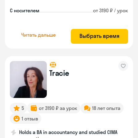
С носителем
от 3190 ₽ / урок
Читать дальше
Выбрать время
Tracie
5
от 3190 ₽ за урок
18 лет опыта
1 отзыв
Holds a BA in accountancy and studied CIMA