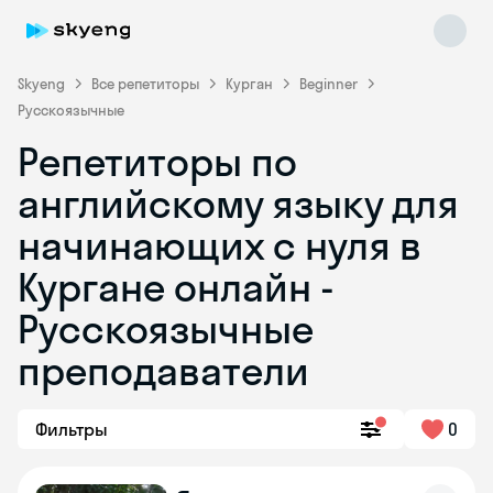
Skyeng
Все репетиторы
Курган
Beginner
Русскоязычные
Репетиторы по
английскому языку для
начинающих с нуля в
Кургане онлайн -
Skyeng Chat
online
Русскоязычные
преподаватели
Фильтры
0