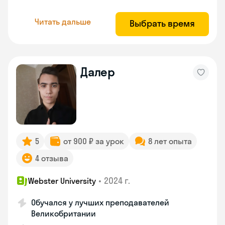
Читать дальше
Выбрать время
Далер
5
от 900 ₽ за урок
8 лет опыта
4 отзыва
•
2024 г.
Webster University
Обучался у лучших преподавателей
Великобритании