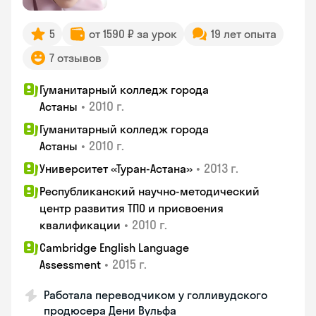
5
от 1590 ₽ за урок
19 лет опыта
7 отзывов
Гуманитарный колледж города
•
2010 г.
Астаны
Гуманитарный колледж города
•
2010 г.
Астаны
•
2013 г.
Университет «Туран-Астана»
Республиканский научно-методический
центр развития ТПО и присвоения
•
2010 г.
квалификации
Cambridge English Language
•
2015 г.
Assessment
Работала переводчиком у голливудского
продюсера Дени Вульфа