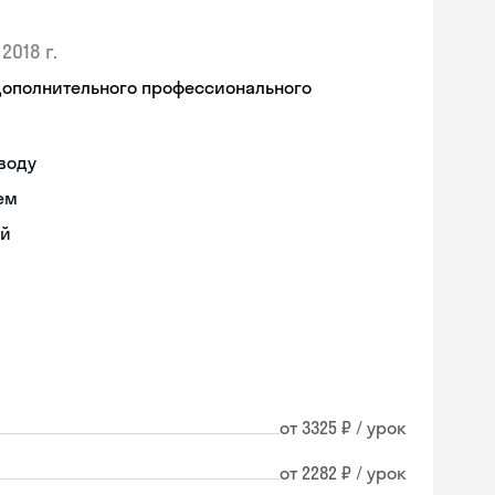
2018 г.
дополнительного профессионального
воду
ем
ий
от 3325 ₽ / урок
Skyeng Chat
от 2282 ₽ / урок
online