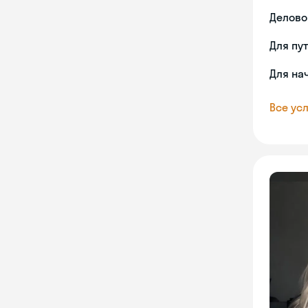
Делово
Для пу
Для на
Все усл