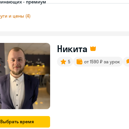
чинающих - премиум
уги и цены (4)
Никита
5
от 1590 ₽ за урок
Выбрать время