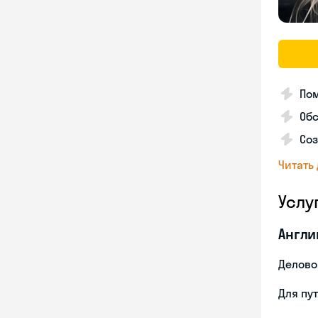
Пом
Об
Соз
Читать
Услу
Англи
Делово
Для пу