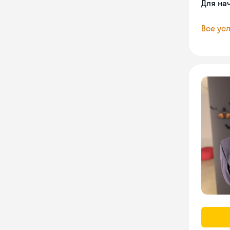
Для на
Все усл