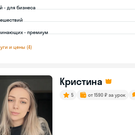
й - для бизнеса
тешествий
чинающих - премиум
уги и цены (4)
Кристина
5
от 1590 ₽ за урок