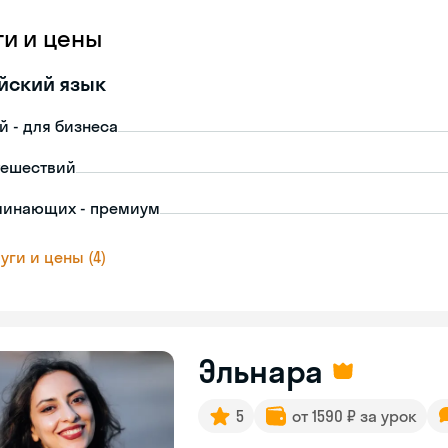
ги и цены
йский язык
й - для бизнеса
тешествий
чинающих - премиум
уги и цены (4)
Эльнара
5
от 1590 ₽ за урок