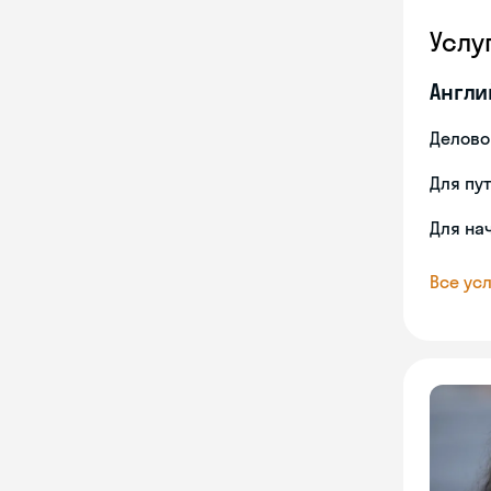
Услу
Англи
Делово
Для пу
Для на
Все усл