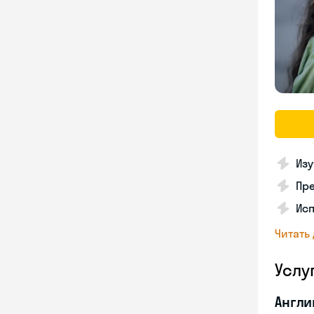
Из
Пре
Ис
Читать
Услу
Англи