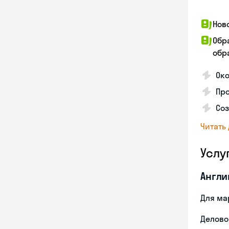
Нов
Обр
обра
Око
Пр
Со
Читать
Услу
Англи
Для ма
Делово