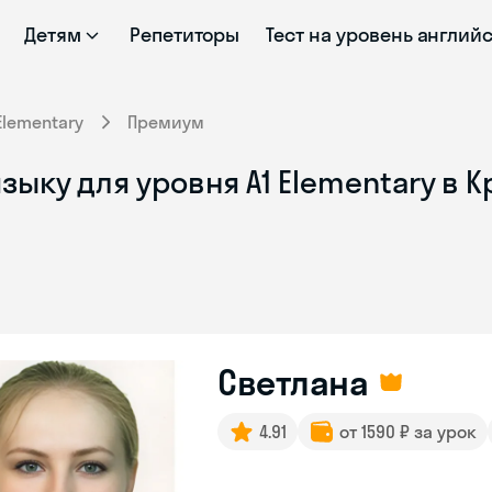
Детям
Репетиторы
Тест на уровень англий
Elementary
Премиум
зыку для уровня A1 Elementary в 
Светлана
4.91
от 1590 ₽ за урок