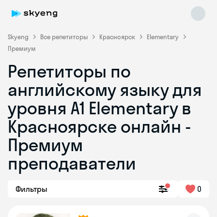
Skyeng
Все репетиторы
Красноярск
Elementary
Премиум
Репетиторы по
английскому языку для
уровня A1 Elementary в
Красноярске онлайн -
Skyeng Chat
online
Премиум
преподаватели
Фильтры
0