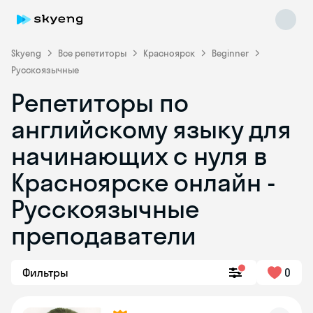
Skyeng
Все репетиторы
Красноярск
Beginner
Русскоязычные
Репетиторы по
английскому языку для
начинающих с нуля в
Красноярске онлайн -
Skyeng Chat
online
Русскоязычные
преподаватели
Фильтры
0