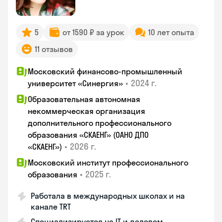
5
от 1590 ₽ за урок
10 лет опыта
11 отзывов
Московский финансово-промышленный
•
2024 г.
университет «Синергия»
Образовательная автономная
некоммерческая организация
дополнительного профессионального
образования «СКАЕНГ» (ОАНО ДПО
•
2026 г.
«СКАЕНГ»)
Московский институт профессионального
•
2025 г.
образования
Работала в международных школах и на
канале TRT
Специализируется на IT и деловом