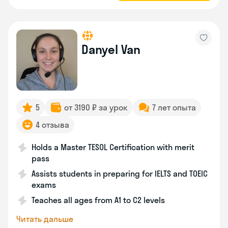
Danyel Van
5
от 3190 ₽ за урок
7 лет опыта
4 отзыва
Holds a Master TESOL Certification with merit
pass
Assists students in preparing for IELTS and TOEIC
exams
Teaches all ages from A1 to C2 levels
Читать дальше