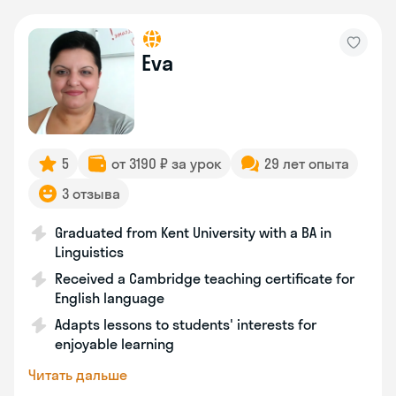
Eva
5
от 3190 ₽ за урок
29 лет опыта
3 отзыва
Graduated from Kent University with a BA in
Linguistics
Received a Cambridge teaching certificate for
English language
Adapts lessons to students' interests for
enjoyable learning
Читать дальше