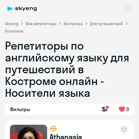
Skyeng
Все репетиторы
Кострома
Для путешествий
Носители
Репетиторы по
английскому языку для
путешествий в
Костроме онлайн -
Skyeng Chat
online
Носители языка
Фильтры
0
Athanasia