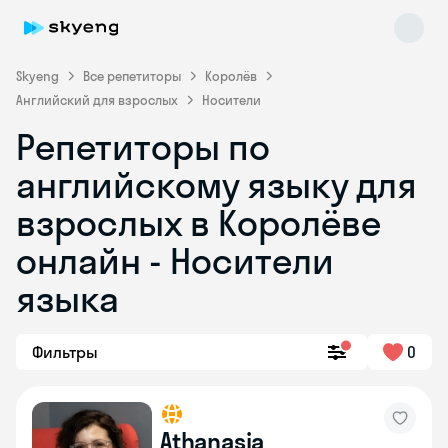
Skyeng
Все репетиторы
Королёв
Английский для взрослых
Носители
Репетиторы по
английскому языку для
взрослых в Королёве
онлайн - Носители
Skyeng Chat
online
языка
Фильтры
0
Athanasia