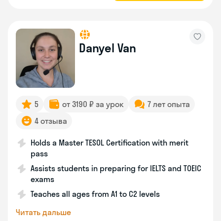
Danyel Van
5
от 3190 ₽ за урок
7 лет опыта
4 отзыва
Holds a Master TESOL Certification with merit
pass
Assists students in preparing for IELTS and TOEIC
exams
Teaches all ages from A1 to C2 levels
Читать дальше