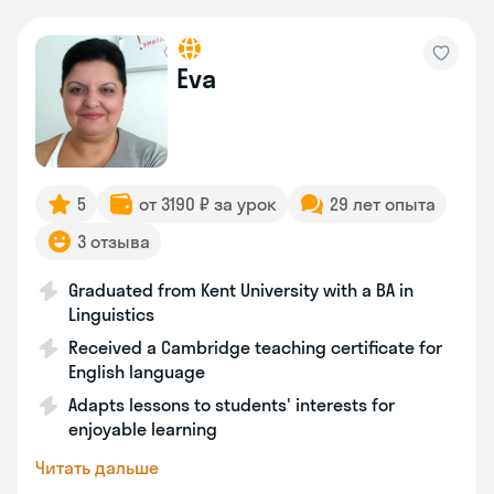
Eva
5
от 3190 ₽ за урок
29 лет опыта
3 отзыва
Graduated from Kent University with a BA in
Linguistics
Received a Cambridge teaching certificate for
English language
Adapts lessons to students' interests for
enjoyable learning
Читать дальше