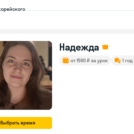
корейского
Надежда
от 1590 ₽ за урок
1 год
Выбрать время