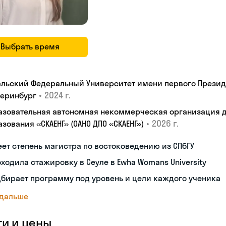
Выбрать время
альский Федеральный Университет имени первого Президен
•
2024 г.
теринбург
азовательная автономная некоммерческая организация 
•
2026 г.
зования «СКАЕНГ» (ОАНО ДПО «СКАЕНГ»)
ет степень магистра по востоковедению из СПбГУ
ходила стажировку в Сеуле в Ewha Womans University
бирает программу под уровень и цели каждого ученика
 дальше
ги и цены