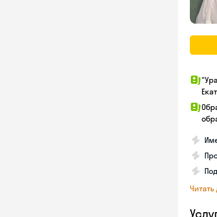
"Ур
Ека
Обр
обра
Име
Про
Под
Читать
Услу