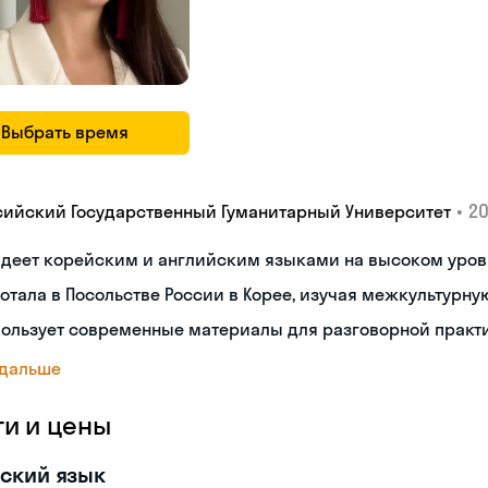
Выбрать время
•
20
сийский Государственный Гуманитарный Университет
адеет корейским и английским языками на высоком уров
отала в Посольстве России в Корее, изучая межкультур
пользует современные материалы для разговорной практ
 дальше
ги и цены
ский язык