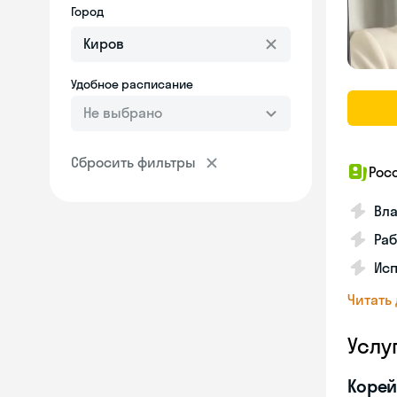
Город
Удобное расписание
Не выбрано
Сбросить фильтры
Рос
Вл
Раб
Ис
Читать
Услу
Корей