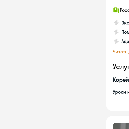
Рос
Око
Пом
Ада
Читать
Услу
Корей
Уроки 