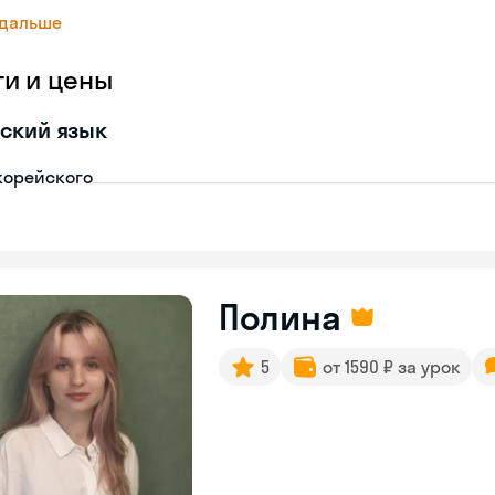
 дальше
ги и цены
ский язык
корейского
Полина
5
от 1590 ₽ за урок