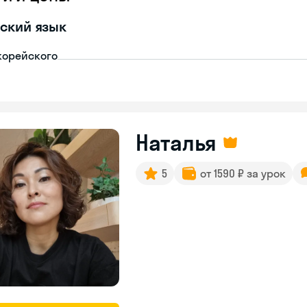
ский язык
корейского
Наталья
5
от 1590 ₽ за урок