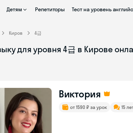
Детям
Репетиторы
Тест на уровень англий
Киров
4급
зыку для уровня 4급 в Кирове онл
Виктория
от 1590 ₽ за урок
15 ле