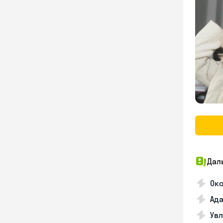
Дал
Око
Ада
Увл