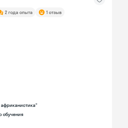
2 года опыта
1 отзыв
и африканистика"
о обучения