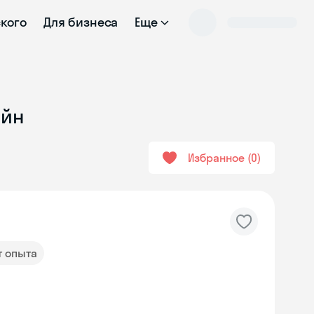
ского
Для бизнеса
Еще
айн
Избранное
0
т опыта