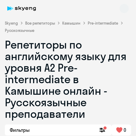
Skyeng
Все репетиторы
Камышин
Pre-intermediate
Русскоязычные
Репетиторы по
английскому языку для
уровня A2 Pre-
intermediate в
Skyeng Chat
online
Камышине онлайн -
Русскоязычные
преподаватели
Фильтры
0