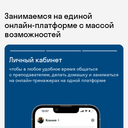
Занимаемся на единой
онлайн-платформе с массой
возможностей
Личный кабинет
Мобильное
Разговорные клубы
приложение
и Talks
чтобы в любое удобное время общаться
с преподавателем, делать домашку и заниматься
чтобы заниматься и изучать новые слова где
Групповые занятия для разговорной практики
на онлайн-тренажерах на одной платформе
и когда удобно
и индивидуальные встречи с преподавателями
со всего мира, чтобы общаться на английском
свободно