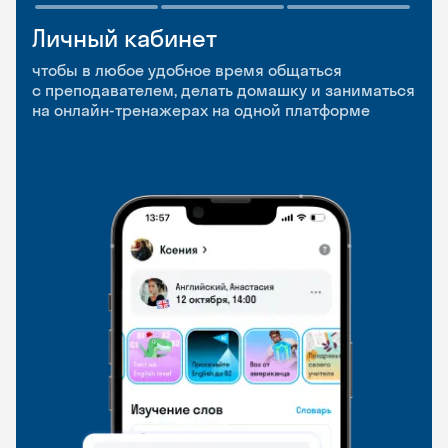
Личный кабинет
Мобильное
Разговорные клубы
приложение
и Talks
чтобы в любое удобное время общаться
с преподавателем, делать домашку и заниматься
чтобы заниматься и изучать новые слова где
Групповые занятия для разговорной практики
на онлайн-тренажерах на одной платформе
и когда удобно
и индивидуальные встречи с преподавателями
со всего мира, чтобы общаться на английском
свободно