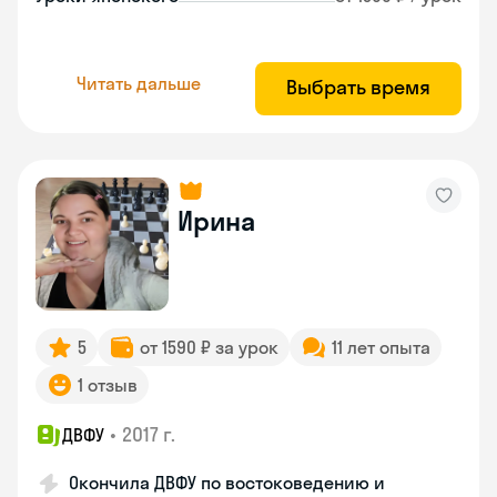
Читать дальше
Выбрать время
Ирина
5
от 1590 ₽ за урок
11 лет опыта
1 отзыв
•
2017 г.
ДВФУ
Окончила ДВФУ по востоковедению и