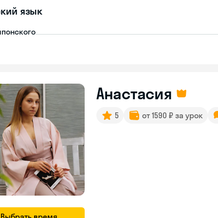
кий язык
японского
Анастасия
5
от 1590 ₽ за урок
Выбрать время