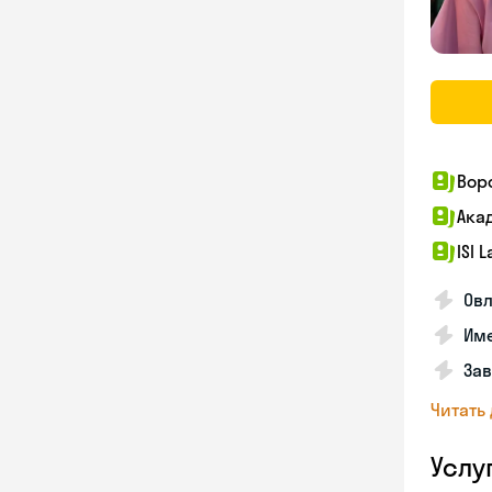
Вор
Ака
ISI 
Овл
Име
За
Читать
Услу