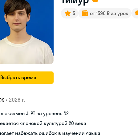
5
от 1590 ₽ за урок
Выбрать время
•
2028 г.
ФК
л экзамен JLPT на уровень N2
екается японской культурой 20 века
огает избежать ошибок в изучении языка