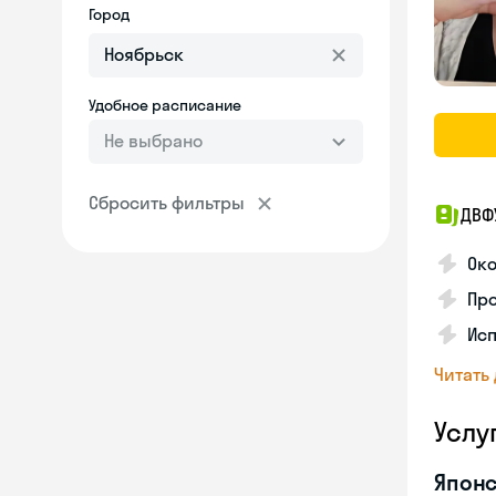
Город
Удобное расписание
Не выбрано
Сбросить фильтры
ДВФ
Око
Про
Исп
Читать
Услу
Японс