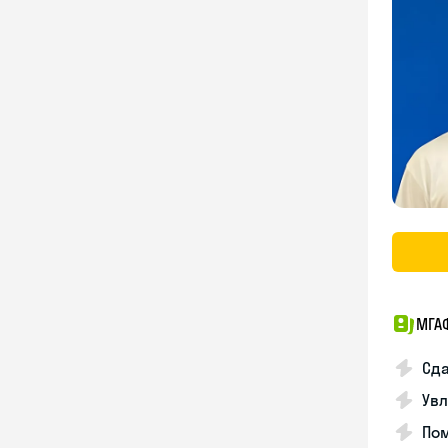
МГА
Сда
Увл
Пом