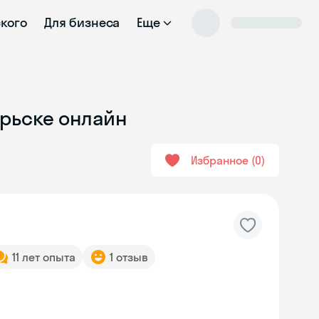
ского
Для бизнеса
Еще
брьске онлайн
Избранное
0
11 лет опыта
1 отзыв