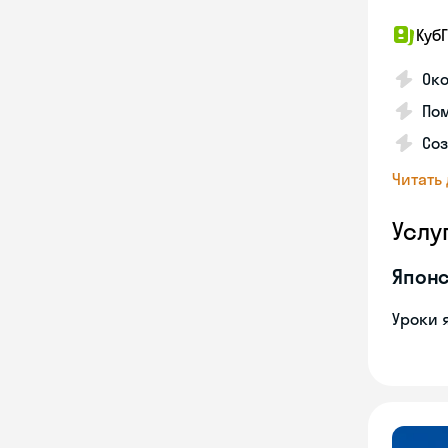
КубГ
Око
Пом
Соз
Читать
Услу
Японс
Уроки 