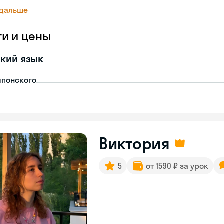
 дальше
ги и цены
кий язык
японского
Виктория
5
от 1590 ₽ за урок