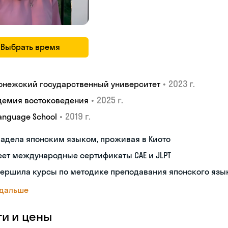
Выбрать время
•
2023 г.
онежский государственный университет
•
2025 г.
демия востоковедения
•
2019 г.
Language School
адела японским языком, проживая в Киото
ет международные сертификаты CAE и JLPT
вершила курсы по методике преподавания японского язы
 дальше
ги и цены