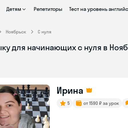
Детям
Репетиторы
Тест на уровень англий
Ноябрьск
С нуля
ыку для начинающих с нуля в Ноя
Ирина
5
от 1590 ₽ за урок