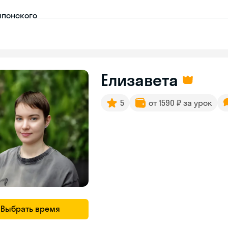
японского
Елизавета
5
от 1590 ₽ за урок
Выбрать время