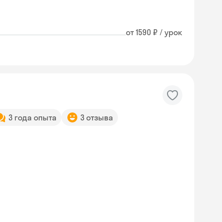
от 1590 ₽ / урок
3 года опыта
3 отзыва
Skyeng Chat
online