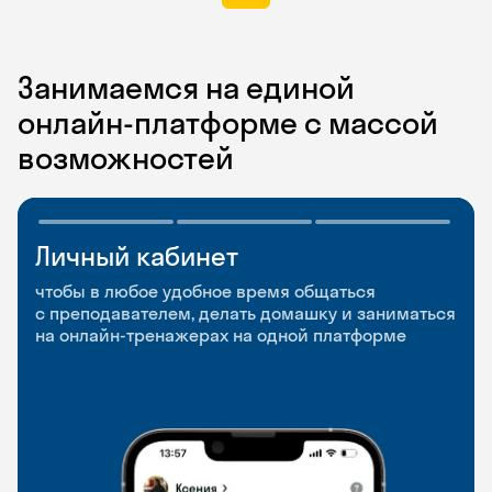
Занимаемся на единой
онлайн-платформе с массой
возможностей
Личный кабинет
Мобильное
Разговорные клубы
приложение
и Talks
чтобы в любое удобное время общаться
с преподавателем, делать домашку и заниматься
чтобы заниматься и изучать новые слова где
Групповые занятия для разговорной практики
на онлайн-тренажерах на одной платформе
и когда удобно
и индивидуальные встречи с преподавателями
со всего мира, чтобы общаться на английском
свободно