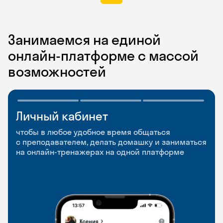
Занимаемся на единой
онлайн-платформе с массой
возможностей
Личный кабинет
Мобильное
Разговорные клубы
приложение
и Talks
чтобы в любое удобное время общаться
с преподавателем, делать домашку и заниматься
чтобы заниматься и изучать новые слова где
Групповые занятия для разговорной практики
на онлайн-тренажерах на одной платформе
и когда удобно
и индивидуальные встречи с преподавателями
со всего мира, чтобы общаться на английском
свободно