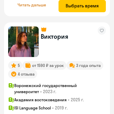
Читать дальше
Выбрать время
Виктория
5
от 1590 ₽ за урок
3 года опыта
4 отзыва
Воронежский государственный
•
2023 г.
университет
•
2025 г.
Академия востоковедения
•
2019 г.
ISI Language School