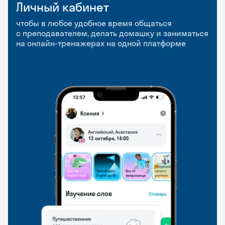
Личный кабинет
Мобильное
Разговорные клубы
приложение
и Talks
чтобы в любое удобное время общаться
с преподавателем, делать домашку и заниматься
чтобы заниматься и изучать новые слова где
Групповые занятия для разговорной практики
на онлайн-тренажерах на одной платформе
и когда удобно
и индивидуальные встречи с преподавателями
со всего мира, чтобы общаться на английском
свободно