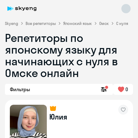
Skyeng
Все репетиторы
Японский язык
Омск
С нуля
Репетиторы по
японскому языку для
начинающих с нуля в
Омске онлайн
Skyeng Chat
online
Фильтры
0
Юлия