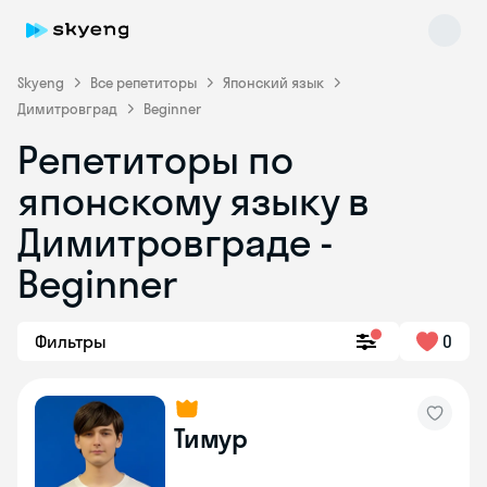
Skyeng
Все репетиторы
Японский язык
Димитровград
Beginner
Репетиторы по
японскому языку в
Димитровграде -
Beginner
Skyeng Chat
online
Фильтры
0
Тимур