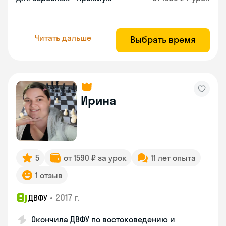
Читать дальше
Выбрать время
Ирина
5
от 1590 ₽ за урок
11 лет опыта
1 отзыв
•
2017 г.
ДВФУ
Окончила ДВФУ по востоковедению и