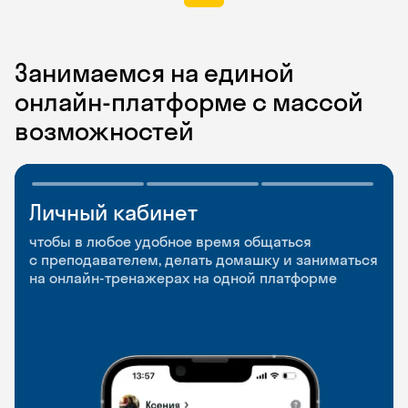
Занимаемся на единой
онлайн-платформе с массой
возможностей
Личный кабинет
Мобильное
Разговорные клубы
приложение
и Talks
чтобы в любое удобное время общаться
с преподавателем, делать домашку и заниматься
чтобы заниматься и изучать новые слова где
Групповые занятия для разговорной практики
на онлайн-тренажерах на одной платформе
и когда удобно
и индивидуальные встречи с преподавателями
со всего мира, чтобы общаться на английском
свободно