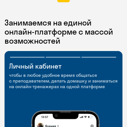
Занимаемся на единой
онлайн-платформе с массой
возможностей
Личный кабинет
Мобильное
Разговорные клубы
приложение
и Talks
чтобы в любое удобное время общаться
с преподавателем, делать домашку и заниматься
чтобы заниматься и изучать новые слова где
Групповые занятия для разговорной практики
на онлайн-тренажерах на одной платформе
и когда удобно
и индивидуальные встречи с преподавателями
со всего мира, чтобы общаться на английском
свободно