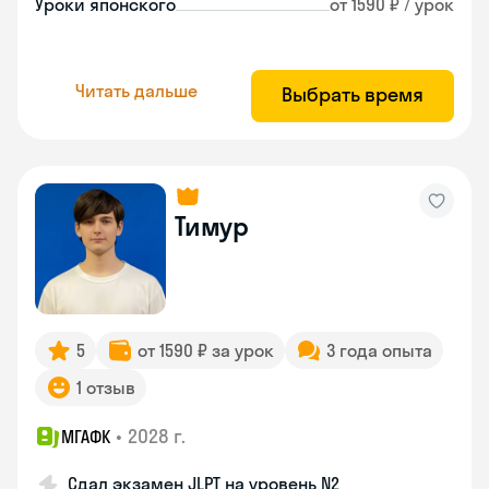
Уроки японского
от 1590 ₽ / урок
Читать дальше
Выбрать время
Тимур
5
от 1590 ₽ за урок
3 года опыта
1 отзыв
•
2028 г.
МГАФК
Сдал экзамен JLPT на уровень N2