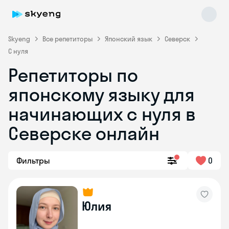
Skyeng
Все репетиторы
Японский язык
Северск
С нуля
Репетиторы по
японскому языку для
начинающих с нуля в
Северске онлайн
Skyeng Chat
online
Фильтры
0
Юлия