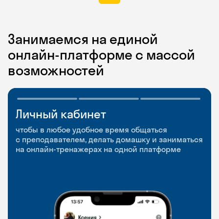
Занимаемся на единой
онлайн-платформе с массой
возможностей
Личный кабинет
Мобильное
Разговорные клубы
приложение
и Talks
чтобы в любое удобное время общаться
с преподавателем, делать домашку и заниматься
чтобы заниматься и изучать новые слова где
Групповые занятия для разговорной практики
на онлайн-тренажерах на одной платформе
и когда удобно
и индивидуальные встречи с преподавателями
со всего мира, чтобы общаться на английском
свободно