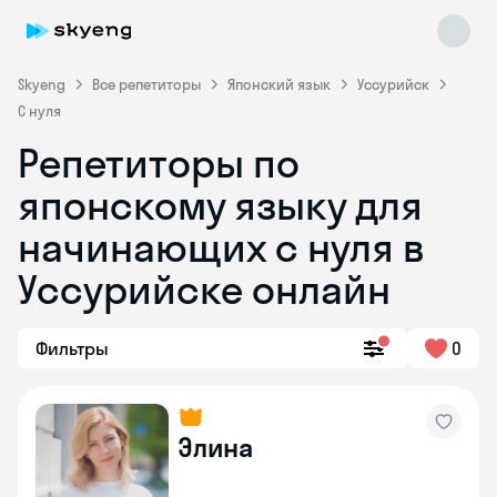
Skyeng
Все репетиторы
Японский язык
Уссурийск
С нуля
Репетиторы по
японскому языку для
начинающих с нуля в
Уссурийске онлайн
Skyeng Chat
online
Фильтры
0
Элина