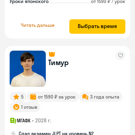
Уроки японского
от 1590 ₽ / урок
Читать дальше
Выбрать время
Тимур
5
от 1590 ₽ за урок
3 года опыта
1 отзыв
•
2028 г.
МГАФК
Сдал экзамен JLPT на уровень N2