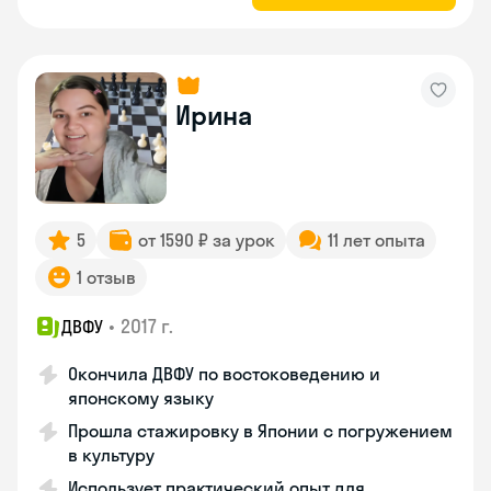
Ирина
5
от 1590 ₽ за урок
11 лет опыта
1 отзыв
•
2017 г.
ДВФУ
Окончила ДВФУ по востоковедению и
японскому языку
Прошла стажировку в Японии с погружением
в культуру
Использует практический опыт для