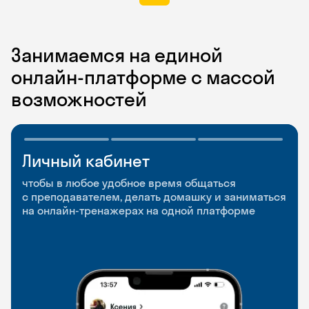
Занимаемся на единой
онлайн-платформе с массой
возможностей
Личный кабинет
Мобильное
Разговорные клубы
приложение
и Talks
чтобы в любое удобное время общаться
с преподавателем, делать домашку и заниматься
чтобы заниматься и изучать новые слова где
Групповые занятия для разговорной практики
на онлайн-тренажерах на одной платформе
и когда удобно
и индивидуальные встречи с преподавателями
со всего мира, чтобы общаться на английском
свободно