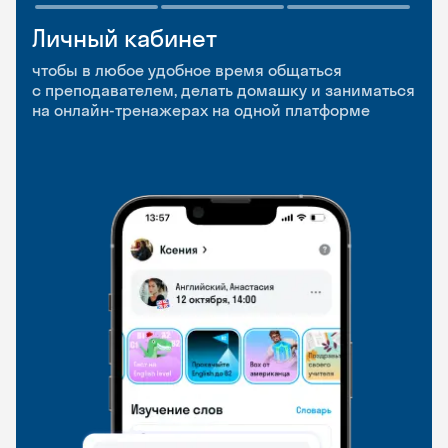
Личный кабинет
Мобильное
Разговорные клубы
приложение
и Talks
чтобы в любое удобное время общаться
с преподавателем, делать домашку и заниматься
чтобы заниматься и изучать новые слова где
Групповые занятия для разговорной практики
на онлайн-тренажерах на одной платформе
и когда удобно
и индивидуальные встречи с преподавателями
со всего мира, чтобы общаться на английском
свободно