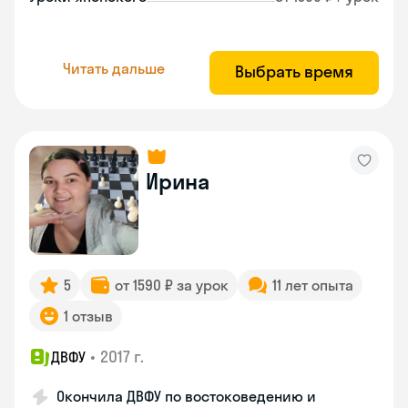
Читать дальше
Выбрать время
Ирина
5
от 1590 ₽ за урок
11 лет опыта
1 отзыв
•
2017 г.
ДВФУ
Окончила ДВФУ по востоковедению и