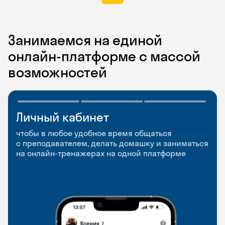
Занимаемся на единой
онлайн-платформе с массой
возможностей
Личный кабинет
Мобильное
Разговорные клубы
приложение
и Talks
чтобы в любое удобное время общаться
с преподавателем, делать домашку и заниматься
чтобы заниматься и изучать новые слова где
Групповые занятия для разговорной практики
на онлайн-тренажерах на одной платформе
и когда удобно
и индивидуальные встречи с преподавателями
со всего мира, чтобы общаться на английском
свободно