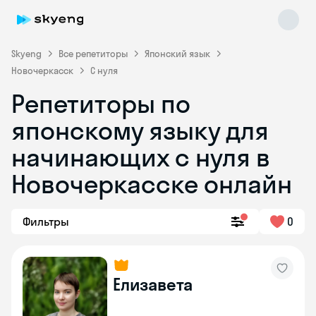
Skyeng
Все репетиторы
Японский язык
Новочеркасск
С нуля
Репетиторы по
японскому языку для
начинающих с нуля в
Новочеркасске онлайн
Skyeng Chat
online
Фильтры
0
Елизавета