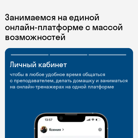
Занимаемся на единой
онлайн-платформе с массой
возможностей
Личный кабинет
Мобильное
Разговорные клубы
приложение
и Talks
чтобы в любое удобное время общаться
с преподавателем, делать домашку и заниматься
чтобы заниматься и изучать новые слова где
Групповые занятия для разговорной практики
на онлайн-тренажерах на одной платформе
и когда удобно
и индивидуальные встречи с преподавателями
со всего мира, чтобы общаться на английском
свободно