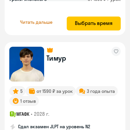
Читать дальше
Выбрать время
Тимур
5
от 1590 ₽ за урок
3 года опыта
1 отзыв
•
2028 г.
МГАФК
Сдал экзамен JLPT на уровень N2