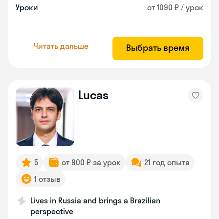
Уроки
от 1090 ₽ / урок
Читать дальше
Выбрать время
Lucas
5
от 900 ₽ за урок
21 год опыта
1 отзыв
Lives in Russia and brings a Brazilian
perspective