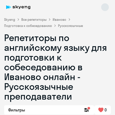
Skyeng
Все репетиторы
Иваново
Подготовка к собеседованию
Русскоязычные
Репетиторы по
английскому языку для
подготовки к
собеседованию в
Skyeng Chat
online
Иваново онлайн -
Русскоязычные
преподаватели
Фильтры
0