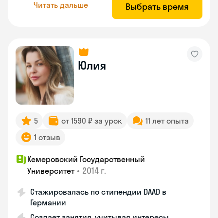
Читать дальше
Выбрать время
Юлия
5
от 1590 ₽ за урок
11 лет опыта
1 отзыв
Кемеровский Государственный
•
2014 г.
Университет
Стажировалась по стипендии DAAD в
Германии
Создает занятия, учитывая интересы