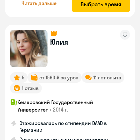
Читать дальше
Выбрать время
Юлия
5
от 1590 ₽ за урок
11 лет опыта
1 отзыв
Кемеровский Государственный
•
2014 г.
Университет
Стажировалась по стипендии DAAD в
Германии
Создает занятия, учитывая интересы