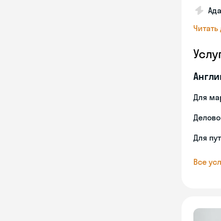
Ада
Читать
Услу
Англи
Для ма
Делово
Для пу
Все усл