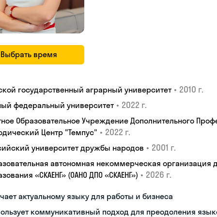
Выбрать время
•
2010 г.
ской государственный аграрный университет
•
2022 г.
ый федеральный университет
тное Образовательное Учреждение Дополнительного Проф
•
2022 г.
одический Центр "Темпус"
•
2001 г.
сийский университет дружбы народов
азовательная автономная некоммерческая организация 
•
2026 г.
зования «СКАЕНГ» (ОАНО ДПО «СКАЕНГ»)
чает актуальному языку для работы и бизнеса
пользует коммуникативный подход для преодоления язык