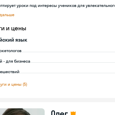
птирует уроки под интересы учеников для увлекательног
 дальше
ги и цены
йский язык
ркетологов
й - для бизнеса
тешествий
уги и цены (5)
Олег