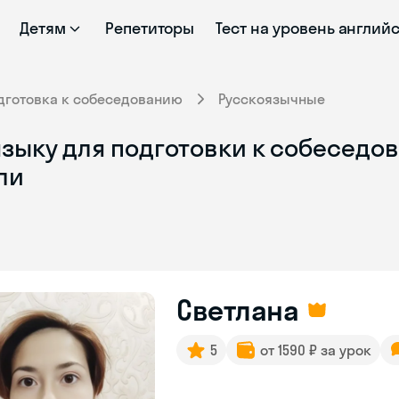
Детям
Репетиторы
Тест на уровень англий
дготовка к собеседованию
Русскоязычные
зыку для подготовки к собеседов
ли
Светлана
5
от 1590 ₽ за урок