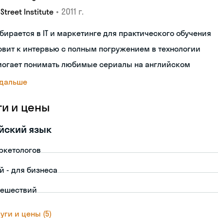
•
2011 г.
 Street Institute
бирается в IT и маркетинге для практического обучения
овит к интервью с полным погружением в технологии
могает понимать любимые сериалы на английском
 дальше
ги и цены
йский язык
ркетологов
й - для бизнеса
тешествий
уги и цены (5)