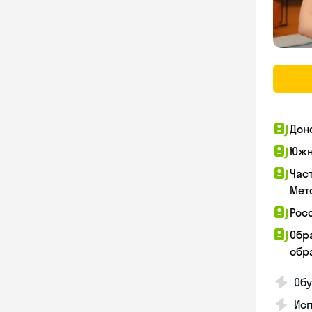
Дон
Южн
Час
Мет
Рос
Обр
обра
Обу
Ис