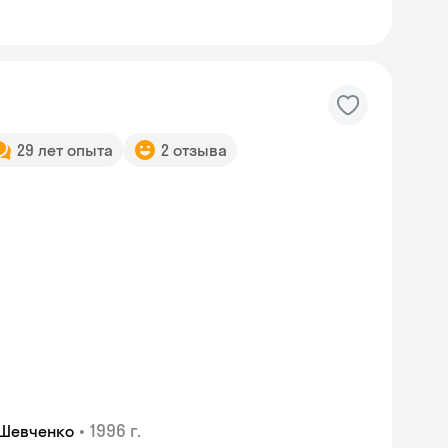
29 лет опыта
2 отзыва
Skyeng Chat
•
1996 г.
 Шевченко
online