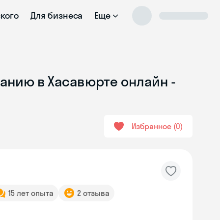
ского
Для бизнеса
Еще
анию в Хасавюрте онлайн -
Избранное
0
15 лет опыта
2 отзыва