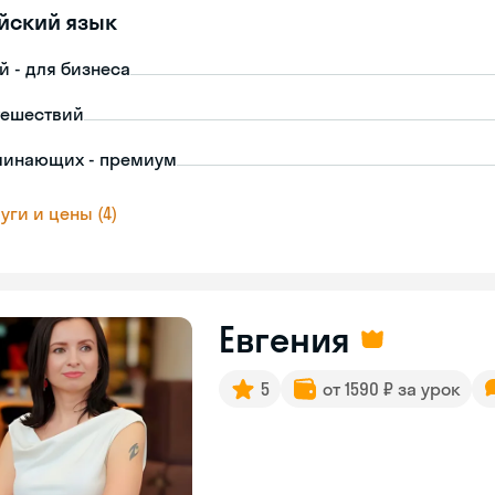
йский язык
й - для бизнеса
тешествий
чинающих - премиум
уги и цены (4)
Евгения
5
от 1590 ₽ за урок