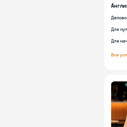
Англи
Делово
Для пу
Для на
Все усл