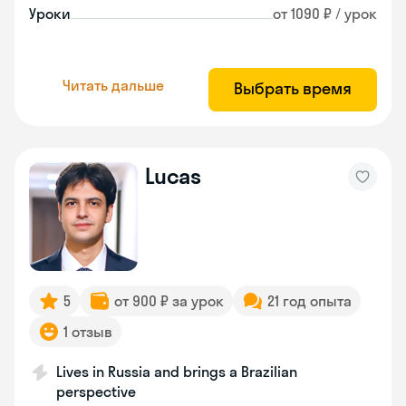
Уроки
от 1090 ₽ / урок
Читать дальше
Выбрать время
Lucas
5
от 900 ₽ за урок
21 год опыта
1 отзыв
Lives in Russia and brings a Brazilian
perspective