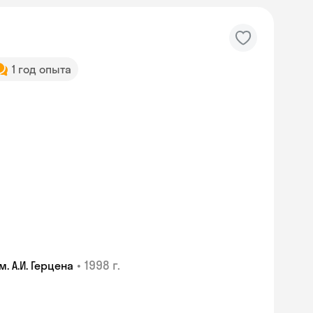
1 год опыта
•
1998 г.
 А.И. Герцена