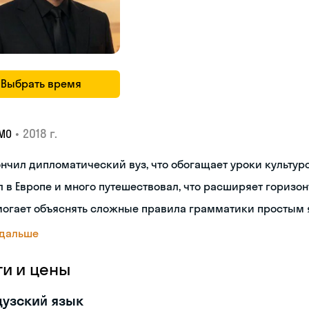
Выбрать время
•
2018 г.
МО
нчил дипломатический вуз, что обогащает уроки культуро
 в Европе и много путешествовал, что расширяет горизон
могает объяснять сложные правила грамматики простым 
 дальше
ги и цены
узский язык