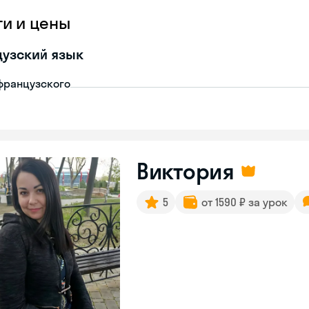
ги и цены
узский язык
французского
Виктория
5
от 1590 ₽ за урок