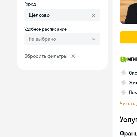
Город
Удобное расписание
Не выбрано
Сбросить фильтры
МГИ
Око
Жил
По
Читать
Услу
Франц