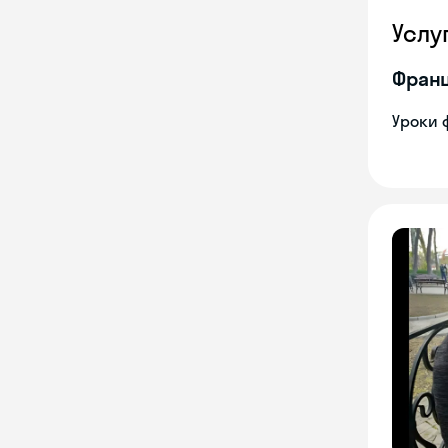
Услу
Франц
Уроки 