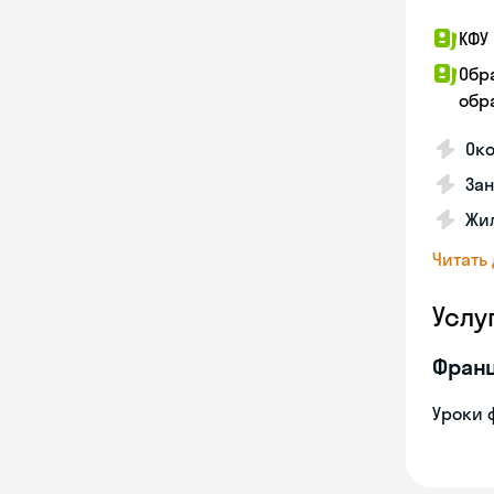
КФУ 
Обр
обра
Око
За
Жил
Читать
Услу
Франц
Уроки 