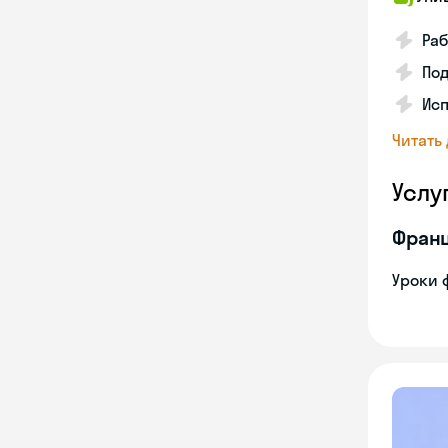
Раб
Под
Исп
Читать
Услу
Франц
Уроки 