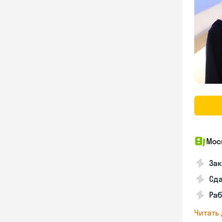
Мос
За
Сд
Раб
Читать