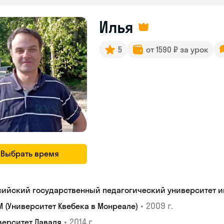
Илья
5
от 1590 ₽ за урок
Выбрать время
сийский государственный педагогический университет им.
•
2009 г.
M (Университет Квебека в Монреале)
•
2014 г.
верситет Лаваля