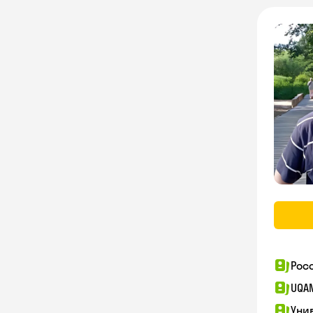
Рос
UQA
Уни