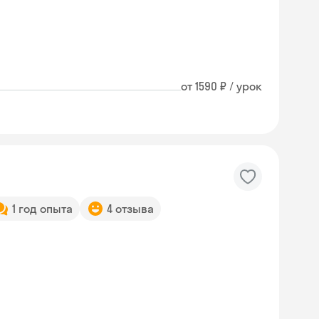
от 1590 ₽ / урок
1 год опыта
4 отзыва
Skyeng Chat
online