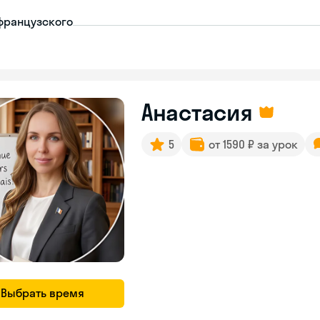
французского
Анастасия
5
от 1590 ₽ за урок
Выбрать время