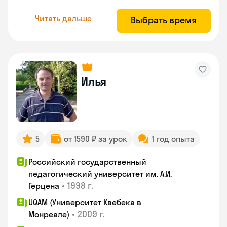
Читать дальше
Выбрать время
Илья
5
от 1590 ₽ за урок
1 год опыта
Российский государственный
педагогический университет им. А.И.
•
1998 г.
Герцена
UQAM (Университет Квебека в
•
2009 г.
Монреале)