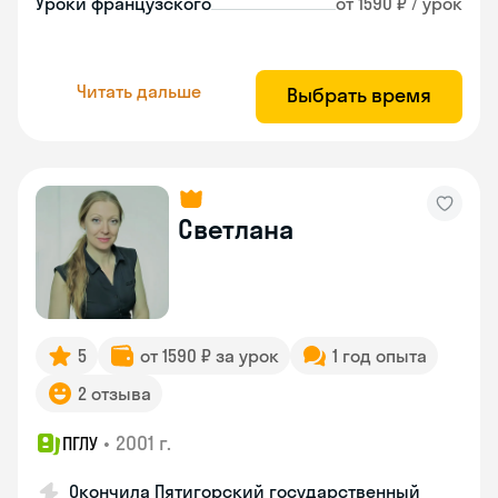
Уроки французского
от 1590 ₽ / урок
Читать дальше
Выбрать время
Светлана
5
от 1590 ₽ за урок
1 год опыта
2 отзыва
•
2001 г.
ПГЛУ
Окончила Пятигорский государственный