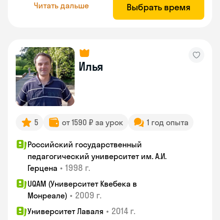
Читать дальше
Выбрать время
Илья
5
от 1590 ₽ за урок
1 год опыта
Российский государственный
педагогический университет им. А.И.
•
1998 г.
Герцена
UQAM (Университет Квебека в
•
2009 г.
Монреале)
•
2014 г.
Университет Лаваля