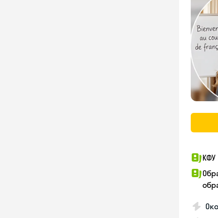
КФУ 
Обр
обра
Око