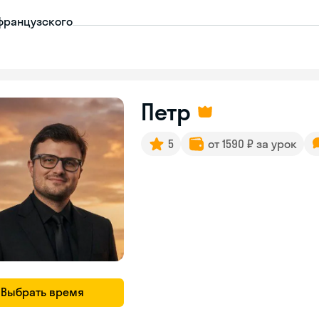
французского
Петр
5
от 1590 ₽ за урок
Выбрать время