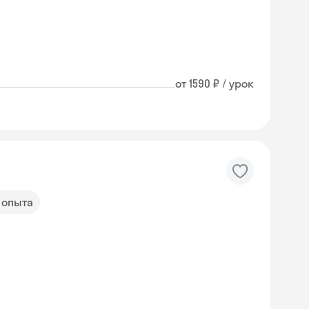
от 1590 ₽ / урок
т опыта
Skyeng Chat
online