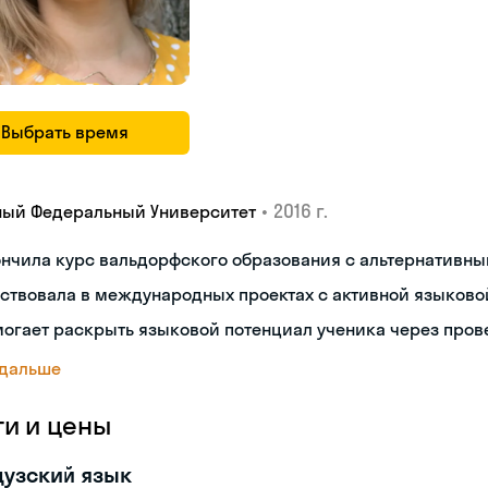
Выбрать время
•
2016 г.
ый Федеральный Университет
ончила курс вальдорфского образования с альтернативн
ствовала в международных проектах с активной языково
могает раскрыть языковой потенциал ученика через про
 дальше
ги и цены
узский язык