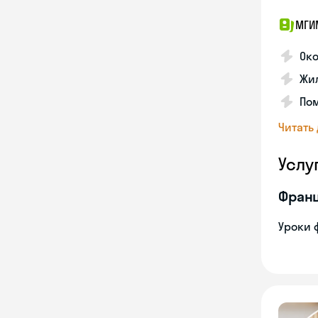
МГИ
Око
Жил
По
Читать
Услу
Франц
Уроки 