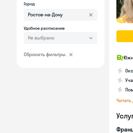
Город
Удобное расписание
Не выбрано
Сбросить фильтры
Южн
Ок
Уча
По
Читать
Услу
Франц