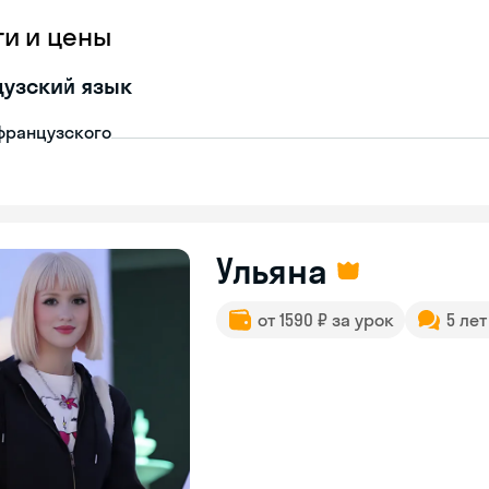
ги и цены
узский язык
французского
Ульяна
от 1590 ₽ за урок
5 ле