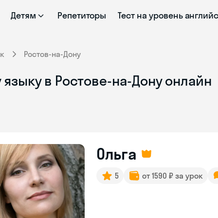
Детям
Репетиторы
Тест на уровень англий
к
Ростов-на-Дону
языку в Ростове-на-Дону онлайн
Ольга
5
от 1590 ₽ за урок