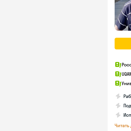
Рос
UQA
Уни
Раб
Под
Исп
Читать