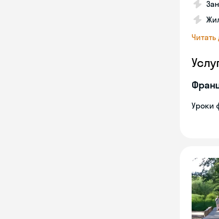
За
Жил
Читать
Услу
Франц
Уроки 