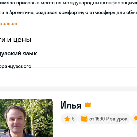
нимала призовые места на международных конференция
а в Аргентине, создавая комфортную атмосферу для обу
 дальше
ги и цены
узский язык
французского
Илья
5
от 1590 ₽ за урок