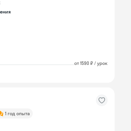
х
чения
от 1590 ₽ / урок
1 год опыта