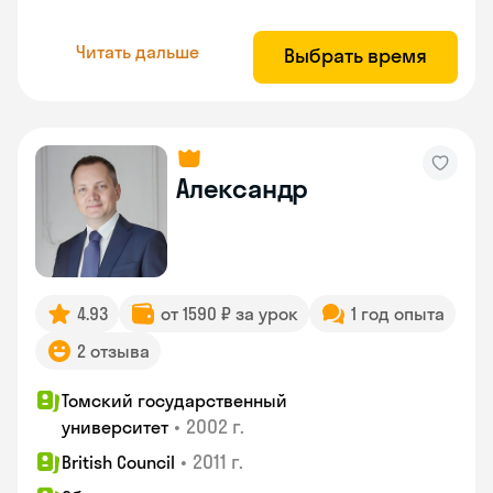
Читать дальше
Выбрать время
Александр
4.93
от 1590 ₽ за урок
1 год опыта
2 отзыва
Томский государственный
•
2002 г.
университет
•
2011 г.
British Council