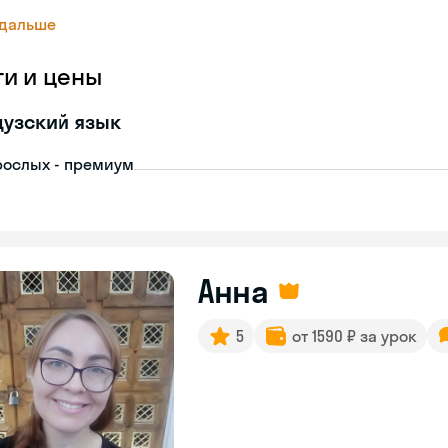
 дальше
ги и цены
узский язык
рослых - премиум
Анна
5
от 1590 ₽ за урок