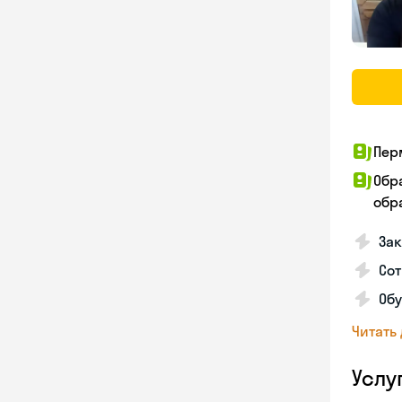
Пер
Обр
обра
За
Сот
Об
Читать
Услу