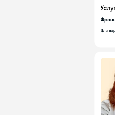
Услу
Франц
Для вз