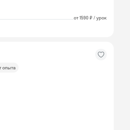
от 1590 ₽ / урок
т опыта
Skyeng Chat
online