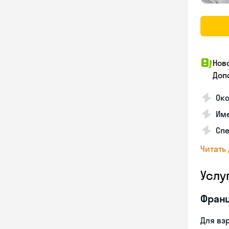
Нов
Доп
Око
Име
Сп
Читать
Услу
Франц
Для вз