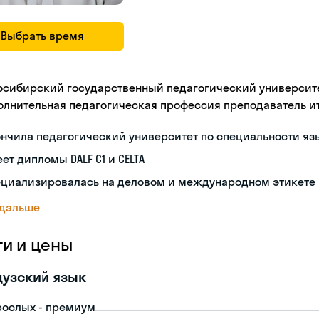
Выбрать время
осибирский государственный педагогический университе
олнительная педагогическая профессия преподаватель и
нчила педагогический университет по специальности яз
ет дипломы DALF C1 и CELTA
ециализировалась на деловом и международном этикете
 дальше
ги и цены
узский язык
рослых - премиум