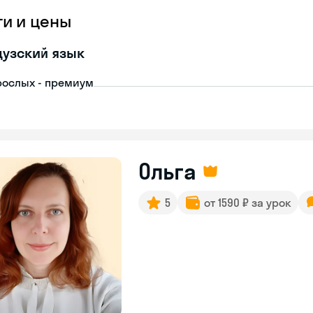
ги и цены
узский язык
рослых - премиум
Ольга
5
от 1590 ₽ за урок