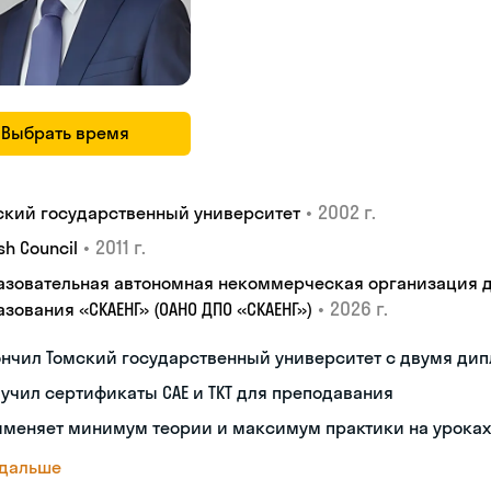
Выбрать время
•
2002 г.
ский государственный университет
•
2011 г.
ish Council
азовательная автономная некоммерческая организация 
•
2026 г.
зования «СКАЕНГ» (ОАНО ДПО «СКАЕНГ»)
ончил Томский государственный университет с двумя ди
учил сертификаты CAE и TKT для преподавания
именяет минимум теории и максимум практики на уроках
 дальше