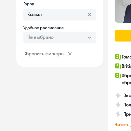
Город
Удобное расписание
Не выбрано
Сбросить фильтры
Том
Brit
Обр
обра
Ок
Пол
Пр
Читать