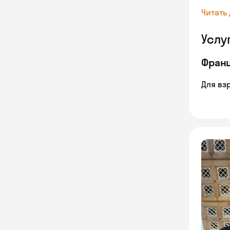
Читать
Услу
Франц
Для вз