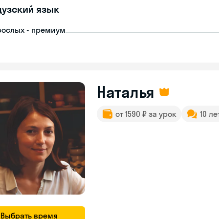
узский язык
рослых - премиум
Наталья
от 1590 ₽ за урок
10 ле
Выбрать время