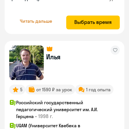
Читать дальше
Выбрать время
Илья
5
от 1590 ₽ за урок
1 год опыта
Российский государственный
педагогический университет им. А.И.
•
1998 г.
Герцена
UQAM (Университет Квебека в