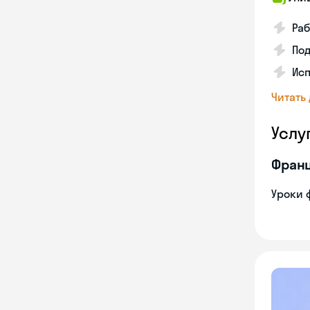
Раб
Под
Исп
Читать
Услу
Франц
Уроки 