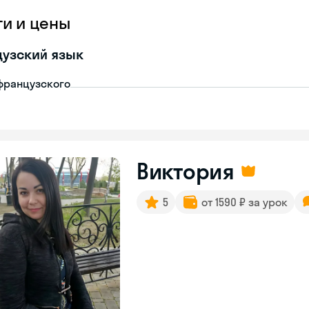
ги и цены
узский язык
французского
Виктория
5
от 1590 ₽ за урок