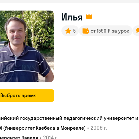
Илья
5
от 1590 ₽ за урок
Выбрать время
сийский государственный педагогический университет им.
•
2009 г.
M (Университет Квебека в Монреале)
•
2014 г.
верситет Лаваля