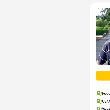
Рос
UQA
Уни