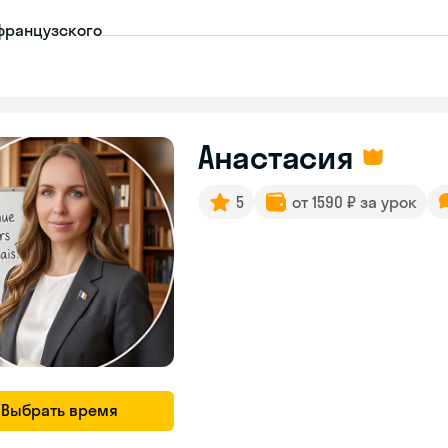
французского
Анастасия
5
от 1590 ₽ за урок
Выбрать время