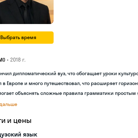
Выбрать время
•
2018 г.
МО
нчил дипломатический вуз, что обогащает уроки культуро
 в Европе и много путешествовал, что расширяет горизон
могает объяснять сложные правила грамматики простым 
 дальше
ги и цены
узский язык