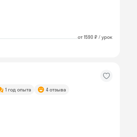
от 1590 ₽ / урок
1 год опыта
4 отзыва
Skyeng Chat
online