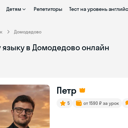
Детям
Репетиторы
Тест на уровень англий
к
Домодедово
 языку в Домодедово онлайн
Петр
5
от 1590 ₽ за урок