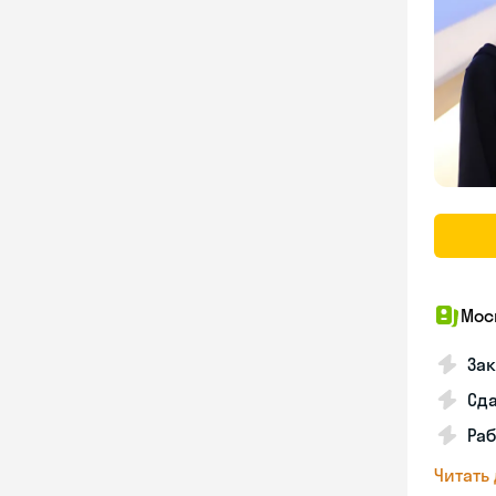
Мос
За
Сд
Раб
Читать