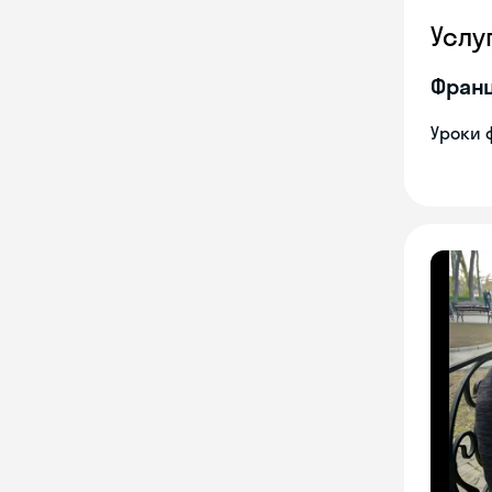
Услу
Франц
Уроки 