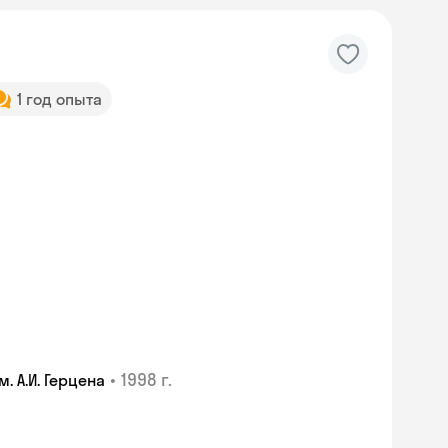
1 год опыта
•
1998 г.
 А.И. Герцена