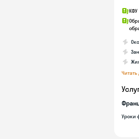
КФУ 
Обр
обра
Око
За
Жил
Читать
Услу
Франц
Уроки 