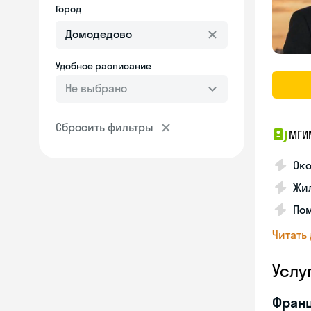
Город
Удобное расписание
Не выбрано
Сбросить фильтры
МГИ
Око
Жил
По
Читать
Услу
Франц